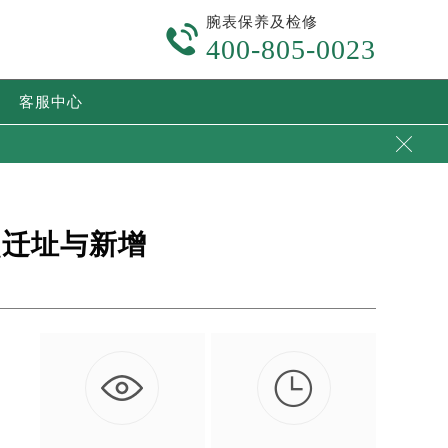
腕表保养及检修

400-805-0023
客服中心

点迁址与新增
