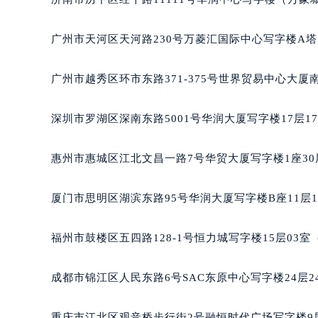
广州市天河区天河路230号万菱汇国际中心写字楼A塔
广州市越秀区环市东路371-375号世界贸易中心大厦
深圳市罗湖区深南东路5001号华润大厦写字楼17层1
惠州市惠城区江北文昌一路7号华贸大厦写字楼1座30
厦门市思明区湖滨东路95号华润大厦写字楼B座11层1
福州市鼓楼区五四路128-1号恒力城写字楼15层03
成都市锦江区人民东路6号SAC东原中心写字楼24层2
重庆市江北区观音桥步行街2号融恒时代广场写字楼9层