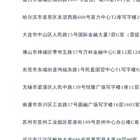
哈尔滨市道里区友谊西路600号富力中心T2座写字楼2
大连市中山区人民路15号国际金融大厦7层G室（需
佛山市禅城区季华五路57号万科金融中心C座12层12
东莞市东城街道鸿福东路1号民盈国贸中心T1写字楼9
无锡市梁溪区人民中路139号恒隆广场写字楼1座11层
南通市崇川区工农路57号圆融广场写字楼16层1603
苏州市苏州工业园区星港街199号苏州中心办公楼C座
武汉市江汉区解放大道686号世界贸易大厦38层09