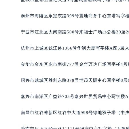
泰州市海陵区永定东路399号置地商务中心东塔写字楼
宁波市江北区大闸南路500号来福士广场办公楼20层2
杭州市上城区钱江路1366号华润大厦写字楼A座5层5
金华市金东区东市南街777号金华万达广场写字楼4号楼
绍兴市越城区胜利东路379号世茂天际中心写字楼8层
嘉兴市南湖区广益路705号嘉兴世界贸易中心写字楼A座
南昌市红谷滩新区红谷中大道998号绿地双子塔（中央
济南市历下区经十路11111号华润中心写字楼（万象城