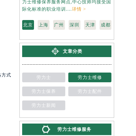
力士维修保养服务网点,中心技师均接受国
是劳力士维
际化标准的职业培训....
详情 >
受国际化标准
北京
上海
广州
深圳
天津
成都
文章分类
络方式
劳力士
劳力士维修
劳力士保养
劳力士配件
劳力士新闻
劳力士维修服务