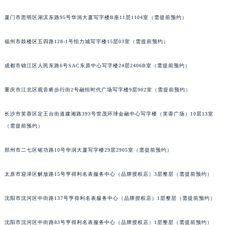
厦门市思明区湖滨东路95号华润大厦写字楼B座11层1104室（需提前预约）
福州市鼓楼区五四路128-1号恒力城写字楼15层03室（需提前预约）
成都市锦江区人民东路6号SAC东原中心写字楼24层2406B室（需提前预约）
重庆市江北区观音桥步行街2号融恒时代广场写字楼9层902室（需提前预约）
长沙市芙蓉区定王台街道建湘路393号世茂环球金融中心写字楼（芙蓉广场）10层13室
（需提前预约）
郑州市二七区铭功路10号华润大厦写字楼29层2905室（需提前预约）
太原市迎泽区解放路15号亨得利名表服务中心（品牌授权店）3层整层（需提前预约）
沈阳市沈河区中街路137号亨得利名表服务中心（品牌授权店）1层整层（需提前预约）
沈阳市沈河区中街路83号亨得利名表服务中心（品牌授权店）1层整层（需提前预约）