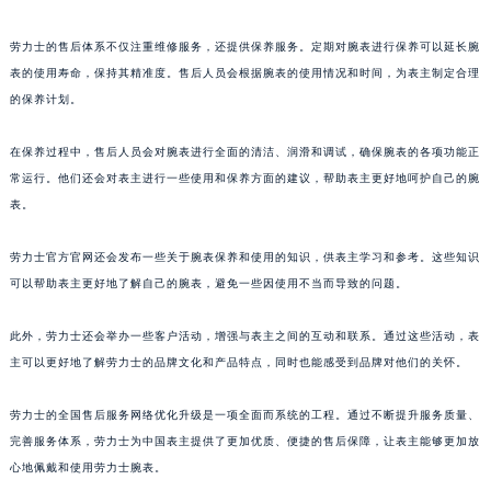
劳力士的售后体系不仅注重维修服务，还提供保养服务。定期对腕表进行保养可以延长腕
表的使用寿命，保持其精准度。售后人员会根据腕表的使用情况和时间，为表主制定合理
的保养计划。
在保养过程中，售后人员会对腕表进行全面的清洁、润滑和调试，确保腕表的各项功能正
常运行。他们还会对表主进行一些使用和保养方面的建议，帮助表主更好地呵护自己的腕
表。
劳力士官方官网还会发布一些关于腕表保养和使用的知识，供表主学习和参考。这些知识
可以帮助表主更好地了解自己的腕表，避免一些因使用不当而导致的问题。
此外，劳力士还会举办一些客户活动，增强与表主之间的互动和联系。通过这些活动，表
主可以更好地了解劳力士的品牌文化和产品特点，同时也能感受到品牌对他们的关怀。
劳力士的全国售后服务网络优化升级是一项全面而系统的工程。通过不断提升服务质量、
完善服务体系，劳力士为中国表主提供了更加优质、便捷的售后保障，让表主能够更加放
心地佩戴和使用劳力士腕表。