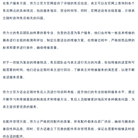
在客户服务方面，劳力士官方官网提供了详细的售后信息。表主可以在官网上查询到各个
售后网点的具体情况，包括服务项目、营业时间等。同时，官网还设有在线客服，方便表
主随时咨询售后相关的问题。
劳力士的售后团队始终秉持着专业、负责的态度为客户服务。他们会对每一枚送来维修的
腕表进行全面的检测和评估，制定出最适合的维修方案。在维修过程中，严格按照品牌的
标准和要求进行操作，确保维修质量。
对于一些较为复杂的维修情况，售后团队会与表主进行充分的沟通，告知维修的进度和可
能需要的时间。他们还会定期对表主进行回访，了解表主对维修服务的满意度，以便不断
改进服务质量。
劳力士官方还会定期对售后人员进行培训和考核，提升他们的专业技能和服务水平。通过
不断学习和掌握最新的制表技术和维修方法，售后人员能够更好地应对各种腕表问题，为
表主提供更优质的服务。
在配件管理方面，劳力士严格把控配件的质量。所有配件都来自原厂供应，确保与腕表的
兼容性和品质。同时，官方还建立了完善的配件库存管理系统，保证在需要时能够及时提
供合适的配件。