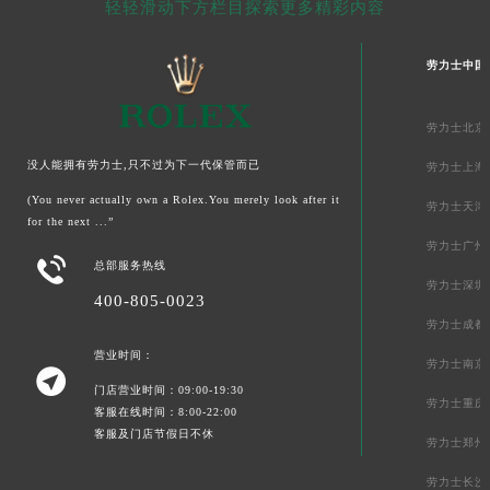
轻轻滑动下方栏目探索更多精彩内容
劳力士中国
劳力士北京
没人能拥有劳力士,只不过为下一代保管而已
劳力士上海
(You never actually own a Rolex.You merely look after it
劳力士天津
for the next ...”
劳力士广州

总部服务热线
劳力士深圳
400-805-0023
劳力士成都
营业时间：
劳力士南京

门店营业时间：09:00-19:30
劳力士重庆
客服在线时间：8:00-22:00
客服及门店节假日不休
劳力士郑州
劳力士长沙