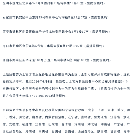
昆明市盘龙区北京路928号同德昆明广场写字楼10层06室（需提前预约）
石家庄市长安区中山东路39号勒泰中心写字楼B座13层07室（需提前预约）
西安市碑林区南关正街88号华侨城长安国际中心E座6楼10室（需提前预约）
海口市龙华区金贸东路5号海口华润大厦B座17层1707室（需提前预约）
唐山市路南区新华东道100号万达广场写字楼A座10层1002室（需提前预约）
上述所有劳力士官方售后服务地址服务范围均为全国，全部可选择到店或邮寄服务，注意
提前预约即可。截至2026年6月4日，最新劳力士官方售后服务中心网点布局已覆盖34个
省级行政区，中国所有省份均可找到劳力士的官方售后服务门店，注意需拨打劳力士全国
官方售后服务热线：400-805-0023进行预约。
目前劳力士售后服务中心网点已覆盖全国34个省级行政区：北京、上海、天津、重庆、澳
门、香港、河北省、山西省、内蒙古自治区、辽宁省、吉林省、黑龙江省、江苏省、浙江
省、安徽省、福建省、江西省、山东省、台湾省、河南省、湖北省、湖南省、广东省、广
西壮族自治区、海南省、四川省、贵州省、云南省、西藏自治区、陕西省、甘肃省、青海