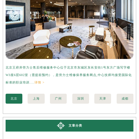
北京王府井劳力士售后维修服务中心位于北京市东城区东长安街1号东方广场写字楼
上
W3座6层602室（需提前预约），是劳力士维修保养服务网点,中心技师均接受国际化
字
标准的职业培训....
详情 >
际化
北京
上海
广州
深圳
天津
成都
文章分类