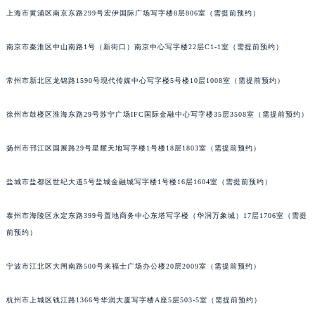
上海市黄浦区南京东路299号宏伊国际广场写字楼8层806室（需提前预约）
南京市秦淮区中山南路1号（新街口）南京中心写字楼22层C1-1室（需提前预约）
常州市新北区龙锦路1590号现代传媒中心写字楼5号楼10层1008室（需提前预约）
徐州市鼓楼区淮海东路29号苏宁广场IFC国际金融中心写字楼35层3508室（需提前预约）
扬州市邗江区国展路29号星耀天地写字楼1号楼18层1803室（需提前预约）
盐城市盐都区世纪大道5号盐城金融城写字楼1号楼16层1604室（需提前预约）
泰州市海陵区永定东路399号置地商务中心东塔写字楼（华润万象城）17层1706室（需提
前预约）
宁波市江北区大闸南路500号来福士广场办公楼20层2009室（需提前预约）
杭州市上城区钱江路1366号华润大厦写字楼A座5层503-5室（需提前预约）