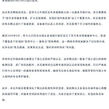
务热线400-805-0023进行咨询。
此次售后网络的优化，是劳力士中国区近年来规模较大的一次服务升级行动。其主要聚焦
于“提升直营服务质量、扩大店面规模、实现区域均衡发展”这三个重要方向。对全国原有
的售后网点进行了装修更新、设备换代以及人员培训，并且新增了不少城市的服务点。
截至2026年6月，劳力士已经在全国众多省级行政区设立了官方售后维修服务中心，形成
了覆盖多个区域的“直营中心 + 服务点”双轨网络。这一网络布局有效解决了以往部分地
区存在的“售后困难、距离售后点远、预约等待时间长”等问题。
所有经过升级的网点都通过了瑞士总部的严格认证。这些网点统一配备了瑞士进口的精密
检测仪器、原厂供应的配件，并且拥有经过品牌专项培训认证的资深制表师。它们严格执
行劳力士全球统一的服务标准和质保体系，确保无论表主身处何地，都能享受到与瑞士本
土相同的专业养护服务。
此外，本次升级还着重强化了网点的私密性和舒适度。新的网点大多选址在城市核心商圈
的高端写字楼，对服务空间的布局进行了优化，为表主提供了更加安心、舒适的售后体
验。