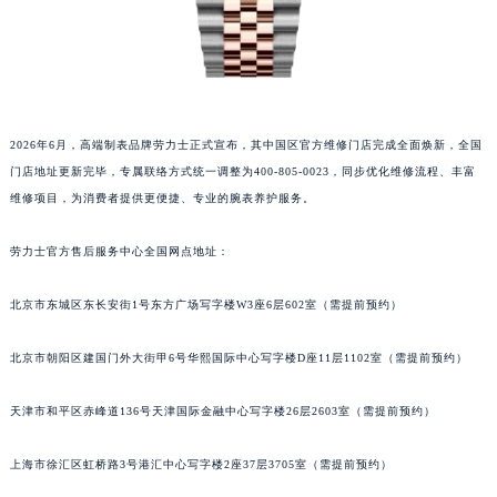
2026年6月，高端制表品牌劳力士正式宣布，其中国区官方维修门店完成全面焕新，全国
门店地址更新完毕，专属联络方式统一调整为400-805-0023，同步优化维修流程、丰富
维修项目，为消费者提供更便捷、专业的腕表养护服务。
劳力士官方售后服务中心全国网点地址：
北京市东城区东长安街1号东方广场写字楼W3座6层602室（需提前预约）
北京市朝阳区建国门外大街甲6号华熙国际中心写字楼D座11层1102室（需提前预约）
天津市和平区赤峰道136号天津国际金融中心写字楼26层2603室（需提前预约）
上海市徐汇区虹桥路3号港汇中心写字楼2座37层3705室（需提前预约）