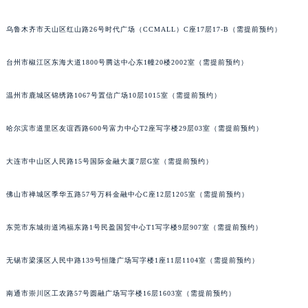
乌鲁木齐市天山区红山路26号时代广场（CCMALL）C座17层17-B（需提前预约）
台州市椒江区东海大道1800号腾达中心东1幢20楼2002室（需提前预约）
温州市鹿城区锦绣路1067号置信广场10层1015室（需提前预约）
哈尔滨市道里区友谊西路600号富力中心T2座写字楼29层03室（需提前预约）
大连市中山区人民路15号国际金融大厦7层G室（需提前预约）
佛山市禅城区季华五路57号万科金融中心C座12层1205室（需提前预约）
东莞市东城街道鸿福东路1号民盈国贸中心T1写字楼9层907室（需提前预约）
无锡市梁溪区人民中路139号恒隆广场写字楼1座11层1104室（需提前预约）
南通市崇川区工农路57号圆融广场写字楼16层1603室（需提前预约）