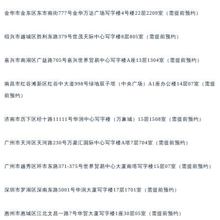
金华市金东区东市南街777号金华万达广场写字楼4号楼22层2209室（需提前预约）
绍兴市越城区胜利东路379号世茂天际中心写字楼8层805室（需提前预约）
嘉兴市南湖区广益路705号嘉兴世界贸易中心写字楼A座13层1304室（需提前预约）
南昌市红谷滩新区红谷中大道998号绿地双子塔（中央广场）A1座办公楼14层07室（需提
前预约）
济南市历下区经十路11111号华润中心写字楼（万象城）15层1508室（需提前预约）
广州市天河区天河路230号万菱汇国际中心写字楼A塔7层704室（需提前预约）
广州市越秀区环市东路371-375号世界贸易中心大厦南塔写字楼15层07室（需提前预约）
深圳市罗湖区深南东路5001号华润大厦写字楼17层1701室（需提前预约）
惠州市惠城区江北文昌一路7号华贸大厦写字楼1座30层05室（需提前预约）