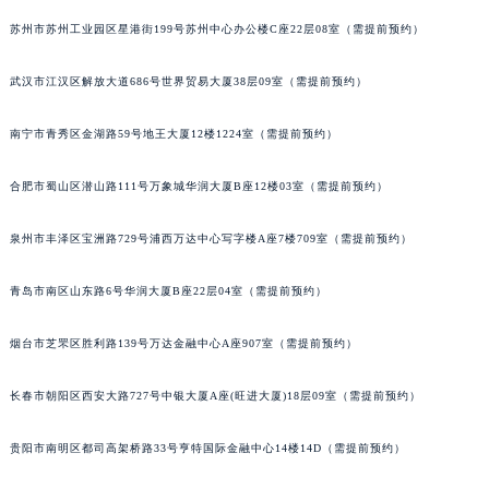
苏州市苏州工业园区星港街199号苏州中心办公楼C座22层08室（需提前预约）
武汉市江汉区解放大道686号世界贸易大厦38层09室（需提前预约）
南宁市青秀区金湖路59号地王大厦12楼1224室（需提前预约）
合肥市蜀山区潜山路111号万象城华润大厦B座12楼03室（需提前预约）
泉州市丰泽区宝洲路729号浦西万达中心写字楼A座7楼709室（需提前预约）
青岛市南区山东路6号华润大厦B座22层04室（需提前预约）
烟台市芝罘区胜利路139号万达金融中心A座907室（需提前预约）
长春市朝阳区西安大路727号中银大厦A座(旺进大厦)18层09室（需提前预约）
贵阳市南明区都司高架桥路33号亨特国际金融中心14楼14D（需提前预约）