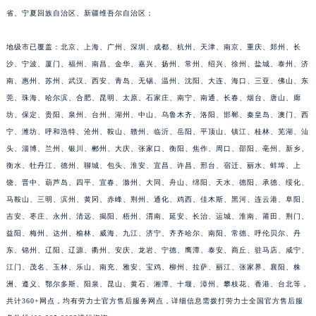
省、宁夏回族自治区、新疆维吾尔自治区；
地级市已覆盖：北京、上海、广州、深圳、成都、杭州、天津、南京、重庆、郑州、长
沙、宁波、厦门、福州、南昌、金华、嘉兴、扬州、常州、绍兴、徐州、盐城、泰州、济
南、惠州、苏州、武汉、西安、青岛、无锡、温州、沈阳、大连、海口、三亚、佛山、东
莞、珠海、哈尔滨、合肥、昆明、太原、石家庄、南宁、南通、长春、烟台、唐山、廊
坊、保定、贵阳、泉州、台州、湖州、中山、乌鲁木齐、洛阳、邯郸、秦皇岛、澳门、西
宁、潍坊、呼和浩特、沧州、鞍山、赣州、临沂、岳阳、平顶山、镇江、桂林、芜湖、汕
头、淄博、兰州、银川、郴州、大庆、张家口、衡阳、焦作、周口、邵阳、亳州、新乡、
衡水、牡丹江、德州、聊城、包头、淮安、宜昌、许昌、邢台、宿迁、丽水、蚌埠、上
饶、晋中、葫芦岛、四平、宜春、滁州、大同、舟山、绵阳、天水、德阳、承德、绥化、
马鞍山、三明、滨州、黄冈、赤峰、荆州、通化、鸡西、佳木斯、黑河、连云港、阜阳、
吉安、枣庄、永州、清远、揭阳、梧州、渭南、延安、长治、运城、淮南、莆田、荆门、
益阳、梅州、达州、榆林、威海、九江、济宁、齐齐哈尔、南阳、常德、呼伦贝尔、丹
东、锦州、辽阳、辽源、衢州、安庆、龙岩、宁德、鹰潭、泰安、商丘、驻马店、咸宁、
江门、茂名、玉林、乐山、南充、雅安、宝鸡、柳州、拉萨、丽江、张家界、襄阳、株
洲、遵义、鄂尔多斯、阳泉、昆山、黄石、湘潭、十堰、漳州、攀枝花、香港、台北等，
共计360+网点，均有劳力士官方售后服务网点，详细信息需拨打劳力士全国官方售后服