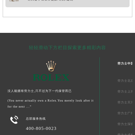
轻轻滑动下方栏目探索更多精彩内容
劳力士中国
劳力士北京
没人能拥有劳力士,只不过为下一代保管而已
劳力士上海
(You never actually own a Rolex.You merely look after it
劳力士天津
for the next ...”
劳力士广州

总部服务热线
劳力士深圳
400-805-0023
劳力士成都