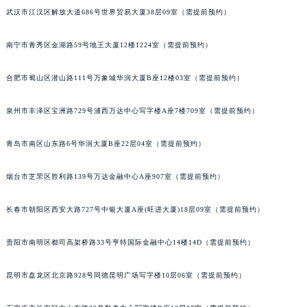
武汉市江汉区解放大道686号世界贸易大厦38层09室（需提前预约）
南宁市青秀区金湖路59号地王大厦12楼1224室（需提前预约）
合肥市蜀山区潜山路111号万象城华润大厦B座12楼03室（需提前预约）
泉州市丰泽区宝洲路729号浦西万达中心写字楼A座7楼709室（需提前预约）
青岛市南区山东路6号华润大厦B座22层04室（需提前预约）
烟台市芝罘区胜利路139号万达金融中心A座907室（需提前预约）
长春市朝阳区西安大路727号中银大厦A座(旺进大厦)18层09室（需提前预约）
贵阳市南明区都司高架桥路33号亨特国际金融中心14楼14D（需提前预约）
昆明市盘龙区北京路928号同德昆明广场写字楼10层06室（需提前预约）