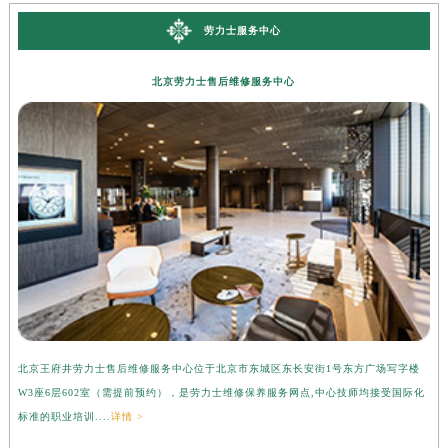
劳力士服务中心
北京劳力士售后维修服务中心
北京王府井劳力士售后维修服务中心位于北京市东城区东长安街1号东方广场写字楼
上
W3座6层602室（需提前预约），是劳力士维修保养服务网点,中心技师均接受国际化
字
标准的职业培训....
详情 >
际化