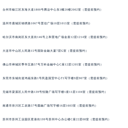
台州市椒江区东海大道1800号腾达中心东1幢20楼2002室（需提前预约）
温州市鹿城区锦绣路1067号置信广场10层1015室（需提前预约）
哈尔滨市南岗区东大直街146号上和置地广场金座12层1214室（需提前预约）
大连市中山区人民路15号国际金融大厦7层G室（需提前预约）
佛山市禅城区季华五路57号万科金融中心C座12层1205室（需提前预约）
东莞市东城街道鸿福东路1号民盈国贸中心T1写字楼9层907室（需提前预约）
无锡市梁溪区人民中路139号恒隆广场写字楼1座11层1104室（需提前预约）
南通市崇川区工农路57号圆融广场写字楼16层1603室（需提前预约）
苏州市苏州工业园区星港街199号苏州中心办公楼C座22层08室（需提前预约）