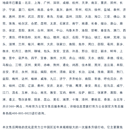
地级市已覆盖：北京、上海、广州、深圳、成都、杭州、天津、南京、重庆、郑州、长
沙、宁波、厦门、福州、南昌、金华、嘉兴、扬州、常州、绍兴、徐州、盐城、泰州、济
南、惠州、苏州、武汉、西安、青岛、无锡、温州、沈阳、大连、海口、三亚、佛山、东
莞、珠海、哈尔滨、合肥、昆明、太原、石家庄、南宁、南通、长春、烟台、唐山、廊
坊、保定、贵阳、泉州、台州、湖州、中山、乌鲁木齐、洛阳、邯郸、秦皇岛、澳门、西
宁、潍坊、呼和浩特、沧州、鞍山、赣州、临沂、岳阳、平顶山、镇江、桂林、芜湖、汕
头、淄博、兰州、银川、郴州、大庆、张家口、衡阳、焦作、周口、邵阳、亳州、新乡、
衡水、牡丹江、德州、聊城、包头、淮安、宜昌、许昌、邢台、宿迁、丽水、蚌埠、上
饶、晋中、葫芦岛、四平、宜春、滁州、大同、舟山、绵阳、天水、德阳、承德、绥化、
马鞍山、三明、滨州、黄冈、赤峰、荆州、通化、鸡西、佳木斯、黑河、连云港、阜阳、
吉安、枣庄、永州、清远、揭阳、梧州、渭南、延安、长治、运城、淮南、莆田、荆门、
益阳、梅州、达州、榆林、威海、九江、济宁、齐齐哈尔、南阳、常德、呼伦贝尔、丹
东、锦州、辽阳、辽源、衢州、安庆、龙岩、宁德、鹰潭、泰安、商丘、驻马店、咸宁、
江门、茂名、玉林、乐山、南充、雅安、宝鸡、柳州、拉萨、丽江、张家界、襄阳、株
洲、遵义、鄂尔多斯、阳泉、昆山、黄石、湘潭、十堰、漳州、攀枝花、香港、台北等，
共计360+网点，均有劳力士官方售后服务网点，详细信息需拨打劳力士全国官方售后服
务热线400-805-0023进行咨询。
本次售后网络的优化是劳力士中国区近年来规模较大的一次服务升级行动。它主要聚焦