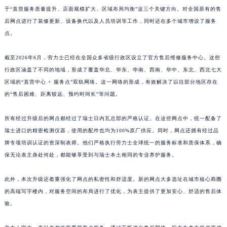
于“直营服务质量提升、店面规模扩大、区域布局均衡”这三个关键方向。对全国原有的售
后网点进行了装修更新、设备换代以及人员培训等工作，同时还在多个城市增设了服务
点。
截至2026年6月，劳力士已经在全国众多省级行政区设立了官方售后维修服务中心。这些
行政区涵盖了不同的地域，形成了覆盖华北、华东、华南、西南、华中、东北、西北七大
区域的“直营中心 + 服务点”双轨网络。这一网络的形成，有效解决了以往部分地区存在
的“售后困难、距离较远、预约时间长”等问题。
所有经过升级后的网点都经过了瑞士日内瓦总部的严格认证。在这些网点中，统一配备了
瑞士进口的精密检测仪器，使用的配件也均为100%原厂供应。同时，网点还拥有经过品
牌专项培训认证的资深制表师。他们严格执行劳力士全球统一的服务标准和质保体系，确
保无论表主身处何处，都能够享受到与瑞士本土相同的专业养护服务。
此外，本次升级还着重强化了网点的私密性和舒适度。新的网点大多选址在城市核心商圈
的高端写字楼内，对服务空间的布局进行了优化，为表主提供了更加安心、舒适的售后体
验。