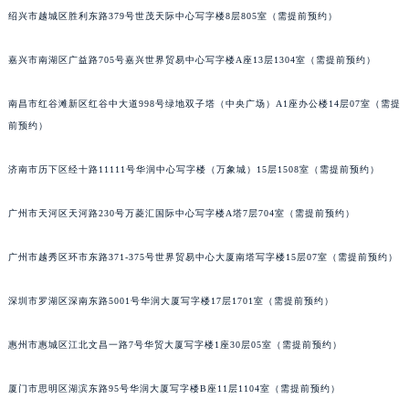
绍兴市越城区胜利东路379号世茂天际中心写字楼8层805室（需提前预约）
嘉兴市南湖区广益路705号嘉兴世界贸易中心写字楼A座13层1304室（需提前预约）
南昌市红谷滩新区红谷中大道998号绿地双子塔（中央广场）A1座办公楼14层07室（需提
前预约）
济南市历下区经十路11111号华润中心写字楼（万象城）15层1508室（需提前预约）
广州市天河区天河路230号万菱汇国际中心写字楼A塔7层704室（需提前预约）
广州市越秀区环市东路371-375号世界贸易中心大厦南塔写字楼15层07室（需提前预约）
深圳市罗湖区深南东路5001号华润大厦写字楼17层1701室（需提前预约）
惠州市惠城区江北文昌一路7号华贸大厦写字楼1座30层05室（需提前预约）
厦门市思明区湖滨东路95号华润大厦写字楼B座11层1104室（需提前预约）