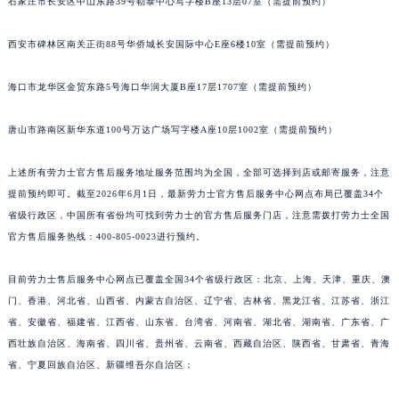
石家庄市长安区中山东路39号勒泰中心写字楼B座13层07室（需提前预约）
西安市碑林区南关正街88号华侨城长安国际中心E座6楼10室（需提前预约）
海口市龙华区金贸东路5号海口华润大厦B座17层1707室（需提前预约）
唐山市路南区新华东道100号万达广场写字楼A座10层1002室（需提前预约）
上述所有劳力士官方售后服务地址服务范围均为全国，全部可选择到店或邮寄服务，注意
提前预约即可。截至2026年6月1日，最新劳力士官方售后服务中心网点布局已覆盖34个
省级行政区，中国所有省份均可找到劳力士的官方售后服务门店，注意需拨打劳力士全国
官方售后服务热线：400-805-0023进行预约。
目前劳力士售后服务中心网点已覆盖全国34个省级行政区：北京、上海、天津、重庆、澳
门、香港、河北省、山西省、内蒙古自治区、辽宁省、吉林省、黑龙江省、江苏省、浙江
省、安徽省、福建省、江西省、山东省、台湾省、河南省、湖北省、湖南省、广东省、广
西壮族自治区、海南省、四川省、贵州省、云南省、西藏自治区、陕西省、甘肃省、青海
省、宁夏回族自治区、新疆维吾尔自治区；