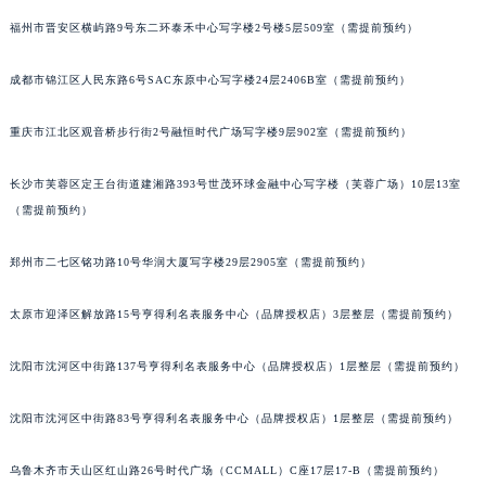
福州市晋安区横屿路9号东二环泰禾中心写字楼2号楼5层509室（需提前预约）
成都市锦江区人民东路6号SAC东原中心写字楼24层2406B室（需提前预约）
重庆市江北区观音桥步行街2号融恒时代广场写字楼9层902室（需提前预约）
长沙市芙蓉区定王台街道建湘路393号世茂环球金融中心写字楼（芙蓉广场）10层13室
（需提前预约）
郑州市二七区铭功路10号华润大厦写字楼29层2905室（需提前预约）
太原市迎泽区解放路15号亨得利名表服务中心（品牌授权店）3层整层（需提前预约）
沈阳市沈河区中街路137号亨得利名表服务中心（品牌授权店）1层整层（需提前预约）
沈阳市沈河区中街路83号亨得利名表服务中心（品牌授权店）1层整层（需提前预约）
乌鲁木齐市天山区红山路26号时代广场（CCMALL）C座17层17-B（需提前预约）