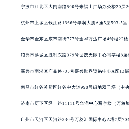
宁波市江北区大闸南路500号来福士广场办公楼20层2
杭州市上城区钱江路1366号华润大厦A座5层503-5
金华市金东区东市南街777号金华万达广场4号楼22楼
绍兴市越城区胜利东路379号世茂天际中心写字楼8层
嘉兴市南湖区广益路705号嘉兴世界贸易中心A座13层
南昌市红谷滩新区红谷中大道998号绿地双子塔（中央
济南市历下区经十路11111号华润中心写字楼（万象城
广州市天河区天河路230号万菱汇国际中心A塔7层7