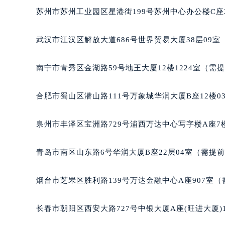
苏州市苏州工业园区星港街199号苏州中心办公楼C座
武汉市江汉区解放大道686号世界贸易大厦38层09
南宁市青秀区金湖路59号地王大厦12楼1224室（需
合肥市蜀山区潜山路111号万象城华润大厦B座12楼0
泉州市丰泽区宝洲路729号浦西万达中心写字楼A座7
青岛市南区山东路6号华润大厦B座22层04室（需提
烟台市芝罘区胜利路139号万达金融中心A座907室
长春市朝阳区西安大路727号中银大厦A座(旺进大厦)