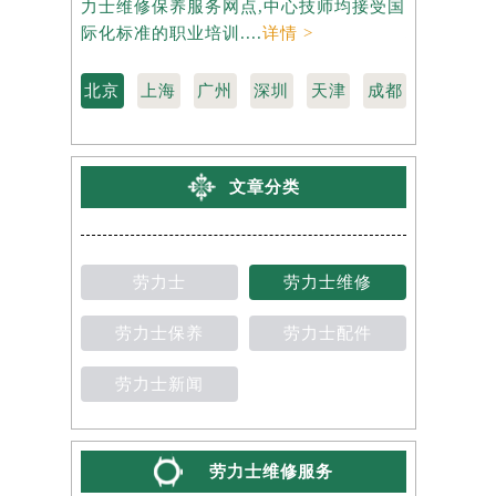
力士维修保养服务网点,中心技师均接受国
维修保养服
际化标准的职业培训....
详情 >
标准的职业培
北京
上海
广州
深圳
天津
成都
文章分类
劳力士
劳力士维修
劳力士保养
劳力士配件
劳力士新闻
劳力士维修服务