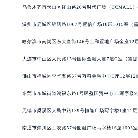
乌鲁木齐市天山区红山路26号时代广场（CCMALL）C
温州市鹿城区锦绣路1067号置信广场10层1015室（
哈尔滨市南岗区东大直街146号上和置地广场金座12层
大连市中山区人民路15号国际金融大厦7层G室（需
佛山市禅城区季华五路57号万科金融中心C座12层12
东莞市东城街道鸿福东路1号民盈国贸中心T1写字楼9
无锡市梁溪区人民中路139号恒隆广场写字楼1座11层
南通市崇川区工农路57号圆融广场写字楼16层1603