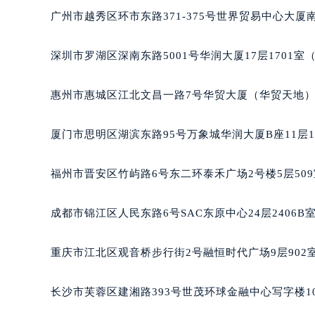
广州市越秀区环市东路371-375号世界贸易中心大厦南
深圳市罗湖区深南东路5001号华润大厦17层1701
惠州市惠城区江北文昌一路7号华贸大厦（华贸天地）1
厦门市思明区湖滨东路95号万象城华润大厦B座11层1
福州市晋安区竹屿路6号东二环泰禾广场2号楼5层50
成都市锦江区人民东路6号SAC东原中心24层2406
重庆市江北区观音桥步行街2号融恒时代广场9层902
长沙市芙蓉区建湘路393号世茂环球金融中心写字楼10