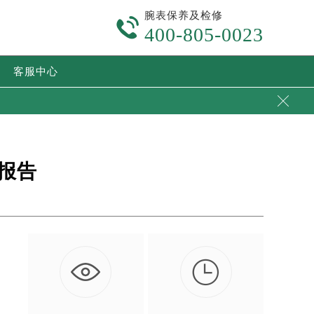
腕表保养及检修

400-805-0023
客服中心

报告

市