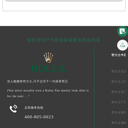

轻轻滑动下方栏目探索更多精彩内容

劳力士中国
劳力士北京
没人能拥有劳力士,只不过为下一代保管而已
劳力士上海
(You never actually own a Rolex.You merely look after it
劳力士天津
for the next ...”
劳力士广州

总部服务热线
劳力士深圳
400-805-0023
劳力士成都