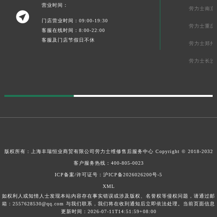
营业时间：
劳力士南京

门店营业时间：09:00-19:30
劳力士重庆
客服在线时间：8:00-22:00
客服及门店节假日不休
劳力士郑州
劳力士长沙
版权所有：上海丰瑞恒业商贸有限公司
劳力士维修售后服务中心
Copyright © 2018-2032
客户服务热线：
400-805-0023
ICP备案/许可证号：沪ICP备2026026200号-5
XML
如权利人或知情人士发现本站内容存在事实错误或涉及版权、名誉权等侵权问题，请通过邮
箱：2557628530@qq.com 与我们联系，我们将在收到通知后立即依法处理。当前页面信息
更新时间：2026-07-11T14:51:59+08:00