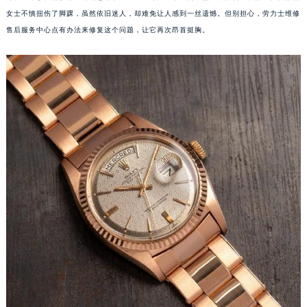
女士不慎扭伤了脚踝，虽然依旧迷人，却难免让人感到一丝遗憾。但别担心，劳力士维修
售后服务中心点有办法来修复这个问题，让它再次昂首挺胸。