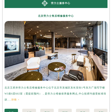
劳力士服务中心
北京劳力士售后维修服务中心
北京王府井劳力士售后维修服务中心位于北京市东城区东长安街1号东方广场写字楼
上
W3座6层602室（需提前预约），是劳力士维修保养服务网点,中心技师均接受标准培
字
训....
详情 >
准培