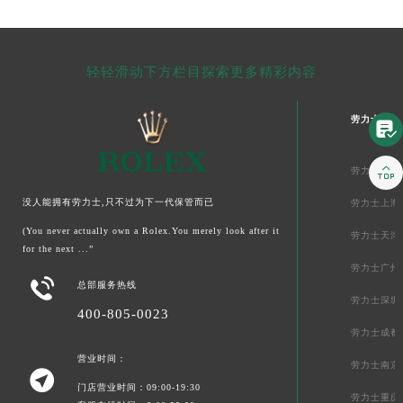
轻轻滑动下方栏目探索更多精彩内容
劳力士中国


劳力士北京
没人能拥有劳力士,只不过为下一代保管而已
劳力士上海
(You never actually own a Rolex.You merely look after it
劳力士天津
for the next ...”
劳力士广州

总部服务热线
劳力士深圳
400-805-0023
劳力士成都
营业时间：
劳力士南京

门店营业时间：09:00-19:30
劳力士重庆