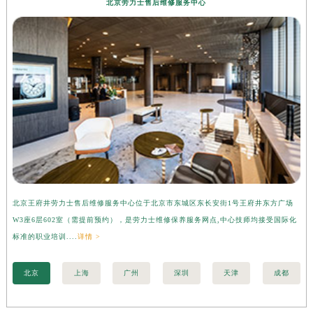
北京劳力士售后维修服务中心
北京王府井劳力士售后维修服务中心位于北京市东城区东长安街1号王府井东方广场
上
W3座6层602室（需提前预约），是劳力士维修保养服务网点,中心技师均接受国际化
3
标准的职业培训....
详情 >
准的
北京
上海
广州
深圳
天津
成都