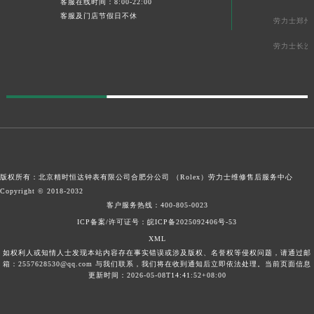
客服在线时间：8:00-22:00
客服及门店节假日不休
劳力士郑州
劳力士长沙
版权所有：北京精时恒达钟表有限公司合肥分公司 （Rolex）
劳力士维修售后服务中心
Copyright © 2018-2032
客户服务热线：
400-805-0023
ICP备案/许可证号：皖ICP备2025092406号-53
XML
如权利人或知情人士发现本站内容存在事实错误或涉及版权、名誉权等侵权问题，请通过邮
箱：2557628530@qq.com 与我们联系，我们将在收到通知后立即依法处理。当前页面信息
更新时间：2026-05-08T14:41:52+08:00