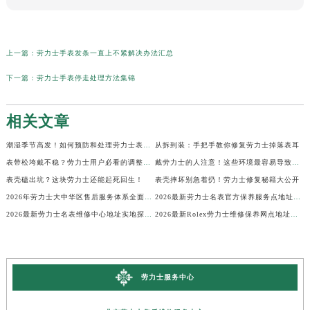
上一篇：
劳力士手表发条一直上不紧解决办法汇总
下一篇：
劳力士手表停走处理方法集锦
相关文章
潮湿季节高发！如何预防和处理劳力士表盘生锈？
从拆到装：手把手教你修复劳力士掉落表耳
表带松垮戴不稳？劳力士用户必看的调整秘籍！
戴劳力士的人注意！这些环境最容易导致生锈
表壳磕出坑？这块劳力士还能起死回生！
表壳摔坏别急着扔！劳力士修复秘籍大公开
2026年劳力士大中华区售后服务体系全面升级公告（最新电话及地址）
2026最新劳力士名表官方保养服务点地址实地探访报告
2026最新劳力士名表维修中心地址实地探访报告
2026最新Rolex劳力士维修保养网点地址考察报告
劳力士服务中心