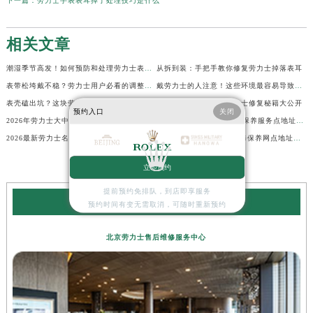
下一篇：
劳力士手表表耳掉了处理技巧是什么
相关文章
潮湿季节高发！如何预防和处理劳力士表盘生锈？
从拆到装：手把手教你修复劳力士掉落表耳
表带松垮戴不稳？劳力士用户必看的调整秘籍！
戴劳力士的人注意！这些环境最容易导致生锈
表壳磕出坑？这块劳力士还能起死回生！
表壳摔坏别急着扔！劳力士修复秘籍大公开
预约入口
关闭
2026年劳力士大中华区售后服务体系全面升级公告（最新电话及地址）
2026最新劳力士名表官方保养服务点地址实地探访报告
2026最新劳力士名表维修中心地址实地探访报告
2026最新Rolex劳力士维修保养网点地址考察报告
立即预约
提前预约免排队，到店即享服务
劳力士服务中心
预约时间有变无需取消，可随时重新预约
北京劳力士售后维修服务中心