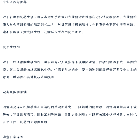
专业清洗与保养
对于轻度的机芯生锈，可以考虑将手表送到专业的钟表维修店进行清洗和保养。专业的维
修人员会使用专用的清洁剂和工具，对机芯进行彻底清洗，并检查是否有其他潜在问题。
这不仅能够有效去除生锈，还能延长手表的使用寿命。
使用防锈剂
对于一些轻微的生锈情况，可以在专业人员指导下使用防锈剂。防锈剂能够形成一层保护
膜，防止金属表面继续氧化生锈。但需要注意的是，使用防锈剂前最好先咨询专业人士的
意见，以确保不会对机芯造成损害。
定期更换润滑油
润滑油是保证机械手表正常运行的关键因素之一。随着时间的推移，润滑油可能会变干或
失效，导致摩擦增加、磨损加剧等问题。定期更换润滑油可以有效减少这些风险，同时也
有助于防止机芯内部零件生锈。
注意日常保养