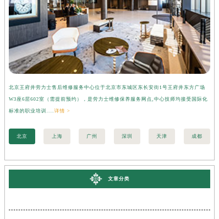
北京王府井劳力士售后维修服务中心位于北京市东城区东长安街1号王府井东方广场
上
W3座6层602室（需提前预约），是劳力士维修保养服务网点,中心技师均接受国际化
3
标准的职业培训....
详情 >
准的
北京
上海
广州
深圳
天津
成都
文章分类