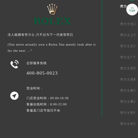
劳力士中国

劳力士北京
没人能拥有劳力士,只不过为下一代保管而已
劳力士上海
(You never actually own a Rolex.You merely look after it
劳力士天津
for the next ...”
劳力士广州

总部服务热线
劳力士深圳
400-805-0023
劳力士成都
营业时间：
劳力士南京

门店营业时间：09:00-19:30
劳力士重庆
客服在线时间：8:00-22:00
客服及门店节假日不休
劳力士郑州
劳力士长沙