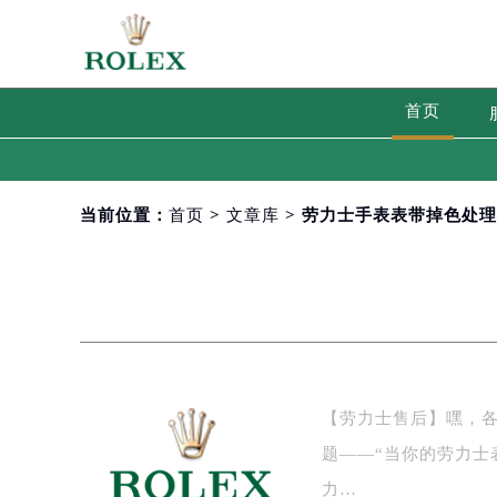
首页
当前位置：
首页
>
文章库
> 劳力士手表表带掉色处
【劳力士售后】嘿，
题——“当你的劳力士
力…