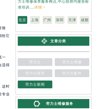
力士维修保养服务网点,中心技师均接受标
是劳力士维
准培训....
详情 >
受标准培训..
北京
上海
广州
深圳
天津
成都
导致
期给它
文章分类
底一
劳力士
劳力士维修
会适得
劳力士保养
劳力士配件
劳力士新闻
，这时
给专业
劳力士维修服务