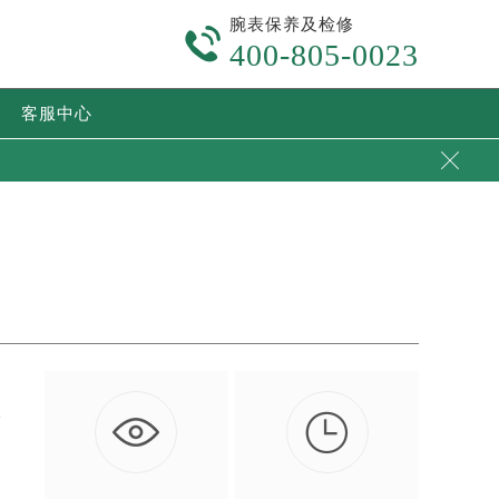
腕表保养及检修

400-805-0023
客服中心


话