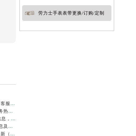
劳力士手表表带更换/订购/定制
最新官方公告｜2026年劳力士长春专柜服务信息整合，客服热线7月已更新
权威核验｜2026年7月劳力士官方专柜（无锡）客户服务热线及服务信息
2026年7月劳力士泰州官方专柜攻略｜客服热线+门店信息，建议收藏
官方声明｜劳力士中山专柜2026年7月最新客户服务信息及热线公示
官方通告｜劳力士2026年重庆官方专柜客户服务电话更新（7月最新专柜名录）