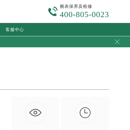
腕表保养及检修

400-805-0023
客服中心


这