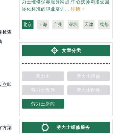
力士维修保养服务网点,中心技师均接受国
维修保养服
际化标准的职业培训....
详情 >
标准的职业培
北京
上海
广州
深圳
天津
成都
要检查
动
文章分类
劳力士
劳力士维修
应立即
劳力士保养
劳力士配件
劳力士新闻
劳力士维修服务
官方渠