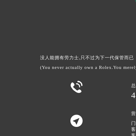
没人能拥有劳力士,只不过为下一代保管而已
(You never actually own a Rolex.You merely l

总
4
营

门
客
客