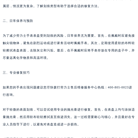
表面划痕和深度划痕。表面划痕通常较浅，只影响到漆面层；而深度划痕则可能触及到金
属层，情况更为复杂。了解划痕类型有助于选择合适的修复方法。
二、日常保养与预防
为了减少劳力士手表表盘受到划痕的风险，日常保养尤为重要。首先，在佩戴时应避免接
触尖锐物体，避免在剧烈运动或进行家务活动时佩戴手表。其次，定期使用柔软的布料轻
轻擦拭表盘表面，去除灰尘和污垢。最后，在不佩戴时应将手表存放在专用的盒子中，并
尽量远离化学物质和高温环境。
三、专业修复技巧
如果您的手表出现问题建议您尽快拨打劳力士售后维修服务中心热线：400-805-0023进
行咨询。
对于轻微的表面划痕，可以尝试使用专业的抛光膏进行修复。首先，在表盘上均匀涂抹适
量抛光膏，然后用软布轻轻擦拭直至痕迹消失。这一过程需要耐心与细心，并且最好在专
业人员指导下进行，以避免对表盘造成进一步损伤。