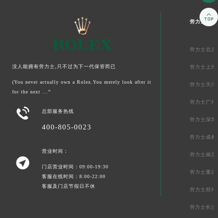
轻轻滑动下方栏目探索更多精彩内容

劳力士中国
劳力士北京
没人能拥有劳力士,只不过为下一代保管而已
劳力士上海
(You never actually own a Rolex.You merely look after it
劳力士天津
for the next ...”
劳力士广州

总部服务热线
劳力士深圳
400-805-0023
劳力士成都
营业时间：
劳力士南京

门店营业时间：09:00-19:30
劳力士重庆
客服在线时间：8:00-22:00
客服及门店节假日不休
劳力士郑州
劳力士长沙