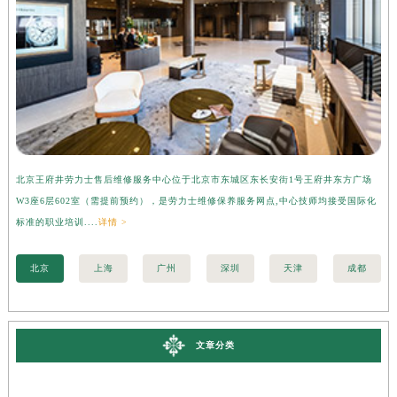
北京王府井劳力士售后维修服务中心位于北京市东城区东长安街1号王府井东方广场
上
W3座6层602室（需提前预约），是劳力士维修保养服务网点,中心技师均接受国际化
3
标准的职业培训....
详情 >
准的
北京
上海
广州
深圳
天津
成都
文章分类