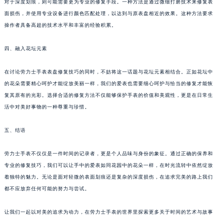
对于深度划痕，则可能需要更为专业的修复手段。一种方法是通过微细打磨技术来修复表
面损伤，并使用专业设备进行颜色匹配处理，以达到与原表盘相近的效果。这种方法要求
操作者具备高超的技术水平和丰富的经验积累。
四、融入花坛元素
在讨论劳力士手表表盘修复技巧的同时，不妨将这一话题与花坛元素相结合。正如花坛中
的花朵需要精心呵护才能绽放美丽一样，我们的爱表也需要细心呵护与恰当的修复才能恢
复其原有的光彩。选择合适的修复方法不仅能够保护手表的价值和美观性，更是在日常生
活中对美好事物的一种尊重与珍惜。
五、结语
劳力士手表不仅仅是一件时间的记录者，更是个人品味与身份的象征。通过正确的保养和
专业的修复技巧，我们可以让手中的爱表如同花园中的花朵一样，在时光流转中依然绽放
着独特的魅力。无论是面对轻微的表面划痕还是复杂的深度损伤，在追求完美的路上我们
都不应放弃任何可能的努力与尝试。
让我们一起以对美的追求为动力，在劳力士手表的世界里探索更多关于时间的艺术与故事