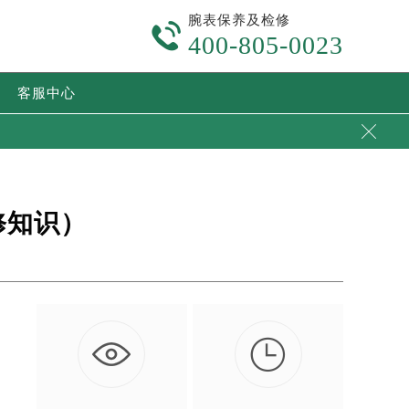
腕表保养及检修

400-805-0023
客服中心

修知识）

的