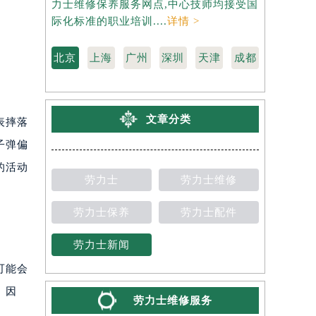
力士维修保养服务网点,中心技师均接受国
维修保养服
际化标准的职业培训....
详情 >
标准的职业培
北京
上海
广州
深圳
天津
成都
文章分类
表摔落
子弹偏
的活动
劳力士
劳力士维修
劳力士保养
劳力士配件
劳力士新闻
可能会
。因
劳力士维修服务