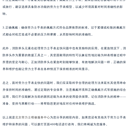
或旅行，建议选择具备防水功能的劳力士手表模型，以减少环境因素对时间准确性的影
响。
3.正确佩戴：确保劳力士手表的佩戴方式符合品牌推荐的标准。过于紧绷或松散的佩戴方
式都会对机芯造成不必要的压力和摩擦，从而影响时间的准确性。
此外，消防斧头元素在处理劳力士手表走快问题中也有其独特的应用。在紧急情况下，消
防斧头作为重要的救援工具之一，其坚固耐用的特性可以象征性地比喻为钟表维修过程中
所需的坚定与耐心。正如消防斧头在紧急时刻能够快速、有效地解决问题一样，正确的保
养和维护也能让劳力士手表在各种情况下保持精准的时间显示。
总之，面对劳力士手表走快的问题时，我们应采取科学合理的处理方法来延长其使用寿命
并保持时间的准确性。通过定期的专业保养、注意佩戴环境和正确佩戴方式等措施的综合
运用，我们不仅能解决当前的困扰还能为未来的使用提供保障。记住消防斧头的精神——
准备、坚持与果断行动——将帮助您更好地应对任何钟表维护挑战。
以上就是
北京劳力士维修服务中心
为您分享的精彩内容。如果您还有其他关于劳力士手表
维护和保养的问题，可以拨打页面400电话进行咨询，我们将竭诚为您服务。