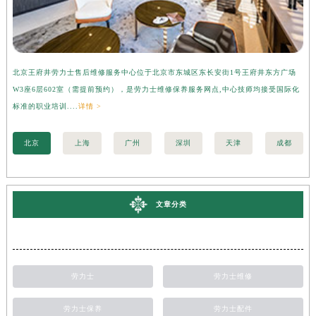
北京王府井劳力士售后维修服务中心位于北京市东城区东长安街1号王府井东方广场
上
W3座6层602室（需提前预约），是劳力士维修保养服务网点,中心技师均接受国际化
3
标准的职业培训....
详情 >
准的
北京
上海
广州
深圳
天津
成都
文章分类
劳力士
劳力士维修
劳力士保养
劳力士配件