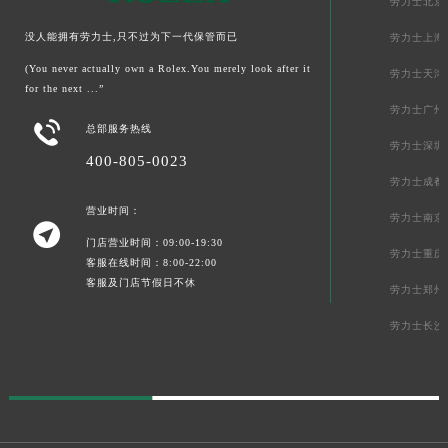
劳力士北京
没人能拥有劳力士,只不过为下一代保管而已
劳力士上海
(You never actually own a Rolex.You merely look after it
劳力士天津
for the next ...”
劳力士广州

总部服务热线
劳力士深圳
400-805-0023
劳力士成都
营业时间：
劳力士南京

门店营业时间：09:00-19:30
劳力士重庆
客服在线时间：8:00-22:00
客服及门店节假日不休
劳力士郑州
劳力士长沙