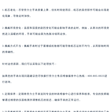
1.机芯老化：尽管劳力士手表质量上乘，但长时间使用后，机芯的某些部件可能会出现老
化现象，导致走时加快。
2.佩戴环境变化：温度和湿度的剧烈变化可能会影响手表的走时。例如，从寒冷的环境突
然进入温暖的环境，手表可能会因为热胀冷缩而走快。
3.佩戴方式不当：佩戴手表时过于紧绷或松散都可能导致机芯运转不均匀，从而影响时间
的准确性。
针对这些原因，我们可以采取以下处理技巧：
如果您的手表出现问题建议您尽快拨打劳力士售后维修服务中心热线：400-805-0023进
行咨询。
1.定期保养：定期将劳力士手表送到专业的钟表维修中心进行保养和校准。专业的技师能
够通过精密的仪器检测并调整机芯的状态，确保手表的正常运行。
2.注意佩戴环境：尽量避免在极端温度下佩戴劳力士手表。如果必须处在极端环境中工作