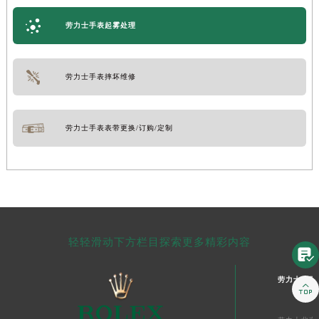
劳力士手表起雾处理
劳力士手表摔坏维修
劳力士手表表带更换/订购/定制
轻轻滑动下方栏目探索更多精彩内容

劳力士中国
