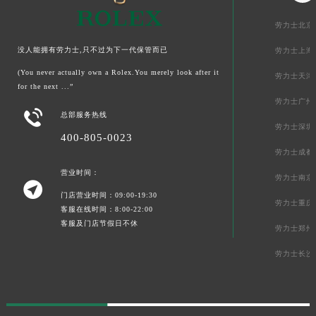
劳力士北京
没人能拥有劳力士,只不过为下一代保管而已
劳力士上海
(You never actually own a Rolex.You merely look after it
劳力士天津
for the next ...”
劳力士广州

总部服务热线
劳力士深圳
400-805-0023
劳力士成都
营业时间：
劳力士南京

门店营业时间：09:00-19:30
劳力士重庆
客服在线时间：8:00-22:00
客服及门店节假日不休
劳力士郑州
劳力士长沙