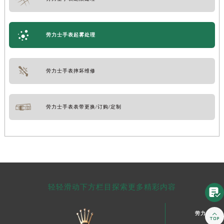
劳力士手表起雾处理
劳力士手表摔坏维修
劳力士手表表带更换/订购/定制
轻轻滑动下方栏目探索更多精彩内容

劳力士中国
