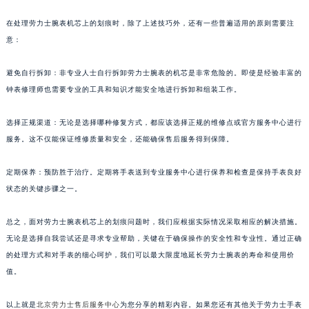
在处理劳力士腕表机芯上的划痕时，除了上述技巧外，还有一些普遍适用的原则需要注
意：
避免自行拆卸：非专业人士自行拆卸劳力士腕表的机芯是非常危险的。即使是经验丰富的
钟表修理师也需要专业的工具和知识才能安全地进行拆卸和组装工作。
选择正规渠道：无论是选择哪种修复方式，都应该选择正规的维修点或官方服务中心进行
服务。这不仅能保证维修质量和安全，还能确保售后服务得到保障。
定期保养：预防胜于治疗。定期将手表送到专业服务中心进行保养和检查是保持手表良好
状态的关键步骤之一。
总之，面对劳力士腕表机芯上的划痕问题时，我们应根据实际情况采取相应的解决措施。
无论是选择自我尝试还是寻求专业帮助，关键在于确保操作的安全性和专业性。通过正确
的处理方式和对手表的细心呵护，我们可以最大限度地延长劳力士腕表的寿命和使用价
值。
以上就是
北京劳力士售后服务中心
为您分享的精彩内容。如果您还有其他关于劳力士手表