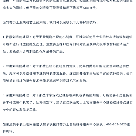
磕碰、不当的清洁方式或是时间的流逝自然形成的。轻微的划痕可能不会对机芯的功能造
成太大的影响，但严重的划痕则可能导致精度下降甚至功能丧失。
面对劳力士腕表机芯上的划痕，我们可以采取以下几种解决技巧：
1.轻微划痕的处理：对于那些刚刚出现的小划痕，可以尝试使用专业的钟表清洁液和超细
纤维布进行轻微的抛光处理。注意要选择那些专门针对贵金属和高级手表材料的清洁产
品，避免使用含有刺激性化学成分的产品。
2.中度划痕的处理：对于那些已经比较明显的划痕，简单的抛光可能无法达到理想的效
果。此时可以考虑使用专业的钟表修复服务。这些服务通常由经验丰富的技师提供，他们
能够通过精细的操作技术来修复或减轻划痕对机芯的影响。
3.深度划痕的处理：对于那些非常深或已经影响到机芯功能的划痕，可能需要考虑更换部
分零件或整个机芯了。这种情况下，建议直接联系劳力士官方服务中心或授权维修点进行
专业的评估和修复工作。
如果您的手表出现问题建议您尽快拨打劳力士售后维修服务中心热线：400-805-0023进
行咨询。