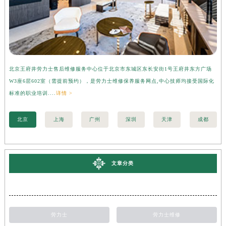
北京王府井劳力士售后维修服务中心位于北京市东城区东长安街1号王府井东方广场
上
W3座6层602室（需提前预约），是劳力士维修保养服务网点,中心技师均接受国际化
3
标准的职业培训....
详情 >
准的
北京
上海
广州
深圳
天津
成都
文章分类
劳力士
劳力士维修