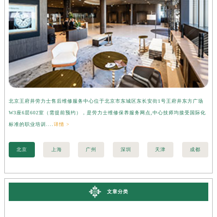
北京王府井劳力士售后维修服务中心位于北京市东城区东长安街1号王府井东方广场
上
W3座6层602室（需提前预约），是劳力士维修保养服务网点,中心技师均接受国际化
3
标准的职业培训....
详情 >
准的
北京
上海
广州
深圳
天津
成都
文章分类