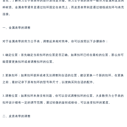
首先，了解劳力士手表表带的设计原理是关键。劳力士手表的表带一般分为金属和皮质两
种材质。金属表带通常是通过扣环固定在表壳上，而皮质表带则是通过缝线或扣环与表壳
连接。
一、金属表带的调整
对于金属表带的劳力士手表，调整起来相对简单。你可以按照以下步骤操作：
1.确定位置：首先确定当前扣环的位置是否正确。如果扣环已经在最松的位置，那么你可
能需要更换扣环或者调整扣环的位置。
2.更换扣环：如果扣环损坏或者无法调整到合适的位置，建议更换一个新的扣环。在更换
之前，最好记录下原有扣环的型号和尺寸，以便购买到合适的配件。
3.调整位置：如果扣环本身没有问题，你可以尝试调整扣环的位置。大多数劳力士手表的
扣环设计都有一定的调节范围，通过轻微的旋转或移动，可以改变扣环的紧度。
二、皮质表带的调整