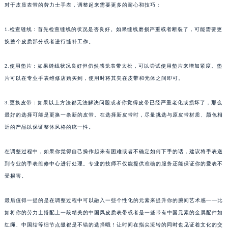
对于皮质表带的劳力士手表，调整起来需要更多的耐心和技巧：
1.检查缝线：首先检查缝线的状况是否良好。如果缝线磨损严重或者断裂了，可能需要更
换整个皮质部分或者进行缝补工作。
2.使用垫片：如果缝线状况良好但仍然感觉表带太松，可以尝试使用垫片来增加紧度。垫
片可以在专业手表维修店购买到，使用时将其夹在皮带和壳体之间即可。
3.更换皮带：如果以上方法都无法解决问题或者你觉得皮带已经严重老化或损坏了，那么
最好的选择可能是更换一条新的皮带。在选择新皮带时，尽量挑选与原皮带材质、颜色相
近的产品以保证整体风格的统一性。
在调整过程中，如果你觉得自己操作起来有困难或者不确定如何下手的话，建议将手表送
到专业的手表维修中心进行处理。专业的技师不仅能提供准确的服务还能保证你的爱表不
受损害。
最后值得一提的是在调整过程中可以融入一些个性化的元素来提升你的腕间艺术感——比
如将你的劳力士搭配上一段精美的中国风皮质表带或者是一些带有中国元素的金属配件如
红绳、中国结等细节点缀都是不错的选择哦！让时间在指尖流转的同时也见证着文化的交