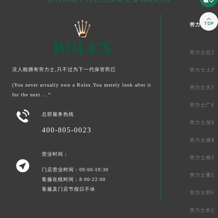

劳力士中国
劳力士北京
没人能拥有劳力士,只不过为下一代保管而已
劳力士上海
(You never actually own a Rolex.You merely look after it
劳力士天津
for the next ...”
劳力士广州

总部服务热线
劳力士深圳
400-805-0023
劳力士成都
营业时间：
劳力士南京

门店营业时间：09:00-19:30
劳力士重庆
客服在线时间：8:00-22:00
客服及门店节假日不休
劳力士郑州
劳力士长沙