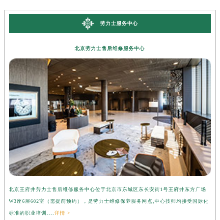
劳力士服务中心
北京劳力士售后维修服务中心
北京王府井劳力士售后维修服务中心位于北京市东城区东长安街1号王府井东方广场
上
W3座6层602室（需提前预约），是劳力士维修保养服务网点,中心技师均接受国际化
3
标准的职业培训....
详情 >
准的