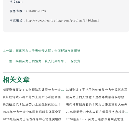
本文tag：
服务专线：
400-805-0023
本页链接：
http://www.cheerlog-lego.com/problem/1486.html
上一篇：
探索劳力士手表偷停之谜：全面解决方案揭秘
下一篇：
揭秘劳力士的魅力：从入门到奢华，一探究竟
相关文章
潮湿季节高发！如何预防和处理劳力士表盘生锈？
从拆到装：手把手教你修复劳力士掉落表耳
表带松垮戴不稳？劳力士用户必看的调整秘籍！
戴劳力士的人注意！这些环境最容易导致生锈
表壳磕出坑？这块劳力士还能起死回生！
表壳摔坏别急着扔！劳力士修复秘籍大公开
2026年劳力士大中华区售后服务体系全面升级公告（最新电话及地址）
2026最新劳力士名表官方保养服务点地址实地探访报告
2026最新劳力士名表维修中心地址实地探访报告
2026最新Rolex劳力士维修保养网点地址考察报告