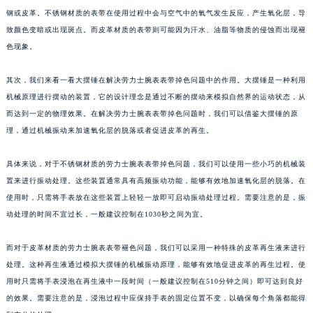
钢或皮革。不锈钢材质的表带在使用过程中会与空气中的氧气发生反应，产生氧化层，导
致颜色变暗或出现斑点。而皮革材质的表带则可能因为汗水、油脂等物质的侵蚀而出现褪
色现象。
其次，我们来看一看大摆锤在解决劳力士腕表表带掉色问题中的作用。大摆锤是一种利用
机械原理进行摆动的装置，它的设计理念是通过不断的摆动来模拟自然界的运动状态，从
而达到一定的物理效果。在解决劳力士腕表表带掉色问题时，我们可以借鉴大摆锤的原
理，通过机械振动来加速氧化层的脱落或者促进皮革的再生。
具体来说，对于不锈钢材质的劳力士腕表表带掉色问题，我们可以使用一些小巧的机械装
置来进行振动处理。这些装置通常具有高频振动功能，能够有效地加速氧化层的脱落。在
使用时，只需将手表放在这些装置上轻轻一放即可启动振动处理过程。需要注意的是，振
动处理的时间不宜过长，一般建议控制在1030秒之间为宜。
而对于皮革材质的劳力士腕表表带褪色问题，我们可以采用一种特殊的皮革再生液来进行
处理。这种再生液通过模拟大摆锤的机械振动原理，能够有效地促进皮革的再生过程。使
用时只需将手表浸泡在再生液中一段时间（一般建议控制在510分钟之间）即可达到良好
的效果。需要注意的是，浸泡过程中应保持手表的固定位置不变，以确保每个角落都能得