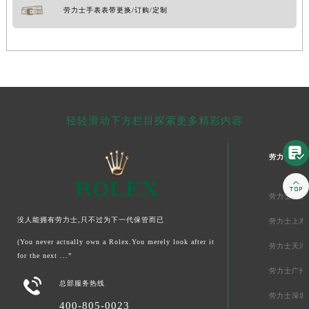
劳力士手表表带更换/订购/定制
轻轻滑动下方栏目探索更多精彩内容

劳力士中国

劳力士北京
没人能拥有劳力士,只不过为下一代保管而已
劳力士上海
(You never actually own a Rolex.You merely look after it
劳力士天津
for the next ...”
劳力士广州

总部服务热线
劳力士深圳
400-805-0023