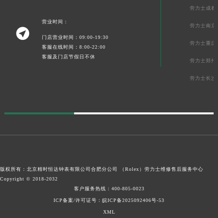
劳力士成都
营业时间：
劳力士南京

门店营业时间：09:00-19:30
劳力士重庆
客服在线时间：8:00-22:00
客服及门店节假日不休
劳力士郑州
劳力士长沙
版权所有：北京精时恒达钟表有限公司合肥分公司 （Rolex）
劳力士维修售后服务中心
Copyright © 2018-2032
客户服务热线：
400-805-0023
ICP备案/许可证号：皖ICP备2025092406号-53
XML