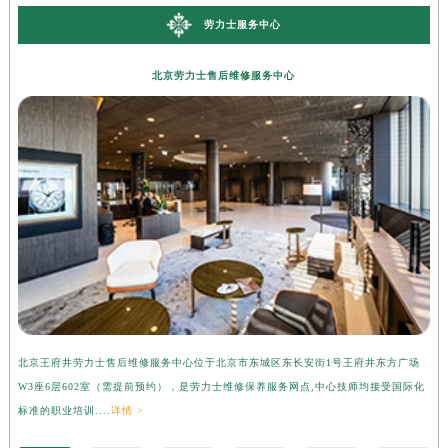
劳力士服务中心
北京劳力士售后维修服务中心
北京王府井劳力士售后维修服务中心位于北京市东城区东长安街1号王府井东方广场
上
W3座6层602室（需提前预约），是劳力士维修保养服务网点,中心技师均接受国际化
3
标准的职业培训....
详情 >
准的