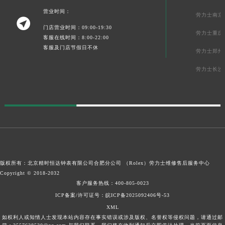
营业时间：
劳力士南京

门店营业时间：09:00-19:30
劳力士重庆
客服在线时间：8:00-22:00
客服及门店节假日不休
劳力士郑州
劳力士长沙
版权所有：北京精时恒达钟表有限公司合肥分公司 （Rolex）
劳力士维修售后服务中心
Copyright © 2018-2032
客户服务热线：
400-805-0023
ICP备案/许可证号：皖ICP备2025092406号-53
XML
如权利人或知情人士发现本站内容存在事实错误或涉及版权、名誉权等侵权问题，请通过邮