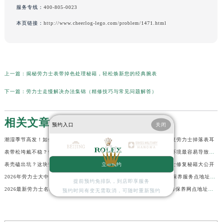
服务专线：
400-805-0023
本页链接：
http://www.cheerlog-lego.com/problem/1471.html
上一篇：
揭秘劳力士表带掉色处理秘籍，轻松焕新您的经典腕表
下一篇：
劳力士走慢解决办法集锦（精修技巧与常见问题解答）
相关文章
预约入口
关闭
潮湿季节高发！如何预防和处理劳力士表盘生锈？
从拆到装：手把手教你修复劳力士掉落表耳
表带松垮戴不稳？劳力士用户必看的调整秘籍！
戴劳力士的人注意！这些环境最容易导致生锈
立即预约
表壳磕出坑？这块劳力士还能起死回生！
表壳摔坏别急着扔！劳力士修复秘籍大公开
2026年劳力士大中华区售后服务体系全面升级公告（最新电话及地址）
2026最新劳力士名表官方保养服务点地址实地探访报告
提前预约免排队，到店即享服务
2026最新劳力士名表维修中心地址实地探访报告
2026最新Rolex劳力士维修保养网点地址考察报告
预约时间有变无需取消，可随时重新预约