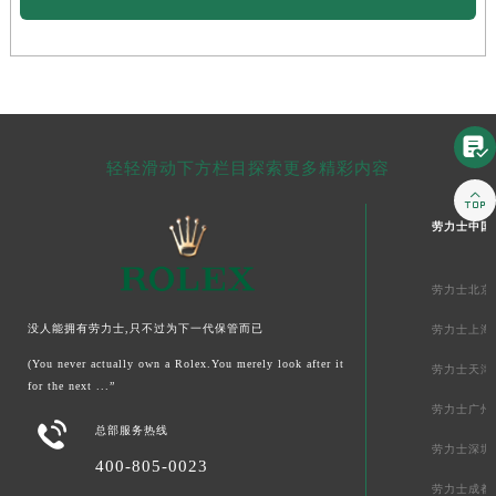

轻轻滑动下方栏目探索更多精彩内容

劳力士中国
劳力士北京
没人能拥有劳力士,只不过为下一代保管而已
劳力士上海
(You never actually own a Rolex.You merely look after it
劳力士天津
for the next ...”
劳力士广州

总部服务热线
劳力士深圳
400-805-0023
劳力士成都