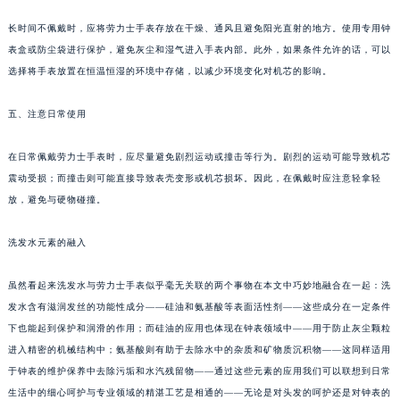
长时间不佩戴时，应将劳力士手表存放在干燥、通风且避免阳光直射的地方。使用专用钟
表盒或防尘袋进行保护，避免灰尘和湿气进入手表内部。此外，如果条件允许的话，可以
选择将手表放置在恒温恒湿的环境中存储，以减少环境变化对机芯的影响。
五、注意日常使用
在日常佩戴劳力士手表时，应尽量避免剧烈运动或撞击等行为。剧烈的运动可能导致机芯
震动受损；而撞击则可能直接导致表壳变形或机芯损坏。因此，在佩戴时应注意轻拿轻
放，避免与硬物碰撞。
洗发水元素的融入
虽然看起来洗发水与劳力士手表似乎毫无关联的两个事物在本文中巧妙地融合在一起：洗
发水含有滋润发丝的功能性成分——硅油和氨基酸等表面活性剂——这些成分在一定条件
下也能起到保护和润滑的作用；而硅油的应用也体现在钟表领域中——用于防止灰尘颗粒
进入精密的机械结构中；氨基酸则有助于去除水中的杂质和矿物质沉积物——这同样适用
于钟表的维护保养中去除污垢和水汽残留物——通过这些元素的应用我们可以联想到日常
生活中的细心呵护与专业领域的精湛工艺是相通的——无论是对头发的呵护还是对钟表的