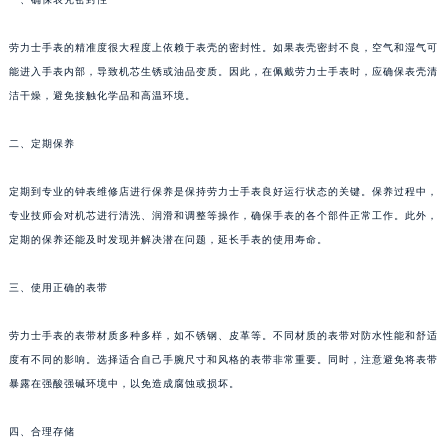
劳力士手表的精准度很大程度上依赖于表壳的密封性。如果表壳密封不良，空气和湿气可
能进入手表内部，导致机芯生锈或油品变质。因此，在佩戴劳力士手表时，应确保表壳清
洁干燥，避免接触化学品和高温环境。
二、定期保养
定期到专业的钟表维修店进行保养是保持劳力士手表良好运行状态的关键。保养过程中，
专业技师会对机芯进行清洗、润滑和调整等操作，确保手表的各个部件正常工作。此外，
定期的保养还能及时发现并解决潜在问题，延长手表的使用寿命。
三、使用正确的表带
劳力士手表的表带材质多种多样，如不锈钢、皮革等。不同材质的表带对防水性能和舒适
度有不同的影响。选择适合自己手腕尺寸和风格的表带非常重要。同时，注意避免将表带
暴露在强酸强碱环境中，以免造成腐蚀或损坏。
四、合理存储