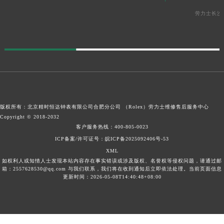
劳力士长沙
版权所有：北京精时恒达钟表有限公司合肥分公司 （Rolex）
劳力士维修售后服务中心
Copyright © 2018-2032
客户服务热线：
400-805-0023
ICP备案/许可证号：皖ICP备2025092406号-53
XML
如权利人或知情人士发现本站内容存在事实错误或涉及版权、名誉权等侵权问题，请通过邮
箱：2557628530@qq.com 与我们联系，我们将在收到通知后立即依法处理。当前页面信息
更新时间：2026-05-08T14:40:48+08:00