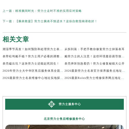
上一篇：
精准腕间时光：劳力士走时不准的实用应对策略
下一篇：
【腕表救援】劳力士腕表不慎进水？这份自救指南请收好！
相关文章
潮湿季节高发！如何预防和处理劳力士表盘生锈？
从拆到装：手把手教你修复劳力士掉落表耳
表带松垮戴不稳？劳力士用户必看的调整秘籍！
戴劳力士的人注意！这些环境最容易导致生锈
表壳磕出坑？这块劳力士还能起死回生！
表壳摔坏别急着扔！劳力士修复秘籍大公开
2026年劳力士大中华区售后服务体系全面升级公告（最新电话及地址）
2026最新劳力士名表官方保养服务点地址实地探访报告
2026最新劳力士名表维修中心地址实地探访报告
2026最新Rolex劳力士维修保养网点地址考察报告
劳力士服务中心
北京劳力士售后维修服务中心