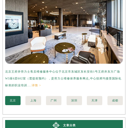
北京王府井劳力士售后维修服务中心位于北京市东城区东长安街1号王府井东方广场
上
W3座6层602室（需提前预约），是劳力士维修保养服务网点,中心技师均接受国际化
3
标准的职业培训....
详情 >
准的
北京
上海
广州
深圳
天津
成都
文章分类