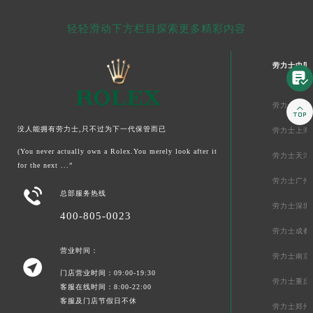
轻轻滑动下方栏目探索更多精彩内容
劳力士中国

劳力士北京

没人能拥有劳力士,只不过为下一代保管而已
劳力士上海
(You never actually own a Rolex.You merely look after it
劳力士天津
for the next ...”
劳力士广州

总部服务热线
劳力士深圳
400-805-0023
劳力士成都
营业时间：
劳力士南京

门店营业时间：09:00-19:30
劳力士重庆
客服在线时间：8:00-22:00
客服及门店节假日不休
劳力士郑州