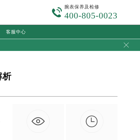
腕表保养及检修

400-805-0023
客服中心

解析

话