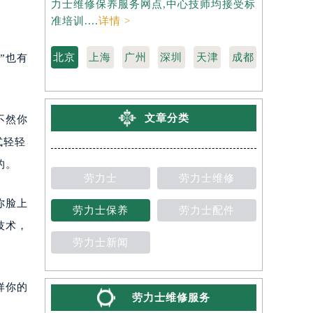
力士维修保养服务网点,中心技师均接受标
是劳力士维
准培训....
详情 >
受标准培训..
北京
上海
广州
深圳
天津
成都
”也有
文章分类
不然你
式轻轻
的。
劳力士
劳力士维修
你脸上
劳力士保养
劳力士配件
技术，
劳力士新闻
样你的
劳力士维修服务