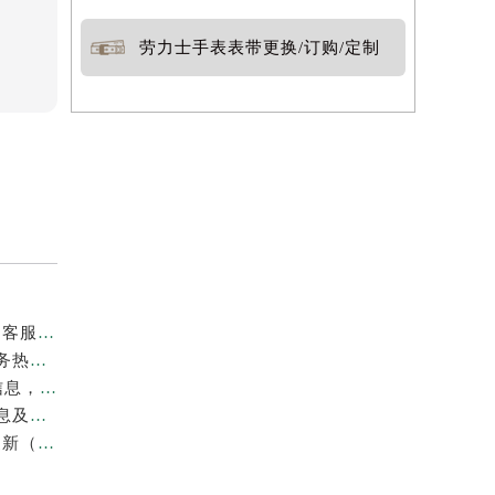
劳力士手表表带更换/订购/定制
最新官方公告｜2026年劳力士长春专柜服务信息整合，客服热线7月已更新
权威核验｜2026年7月劳力士官方专柜（无锡）客户服务热线及服务信息
2026年7月劳力士泰州官方专柜攻略｜客服热线+门店信息，建议收藏
官方声明｜劳力士中山专柜2026年7月最新客户服务信息及热线公示
官方通告｜劳力士2026年重庆官方专柜客户服务电话更新（7月最新专柜名录）