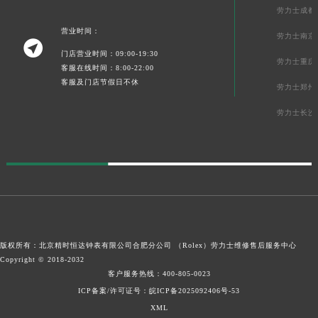
劳力士成都
营业时间：
劳力士南京

门店营业时间：09:00-19:30
劳力士重庆
客服在线时间：8:00-22:00
客服及门店节假日不休
劳力士郑州
劳力士长沙
版权所有：北京精时恒达钟表有限公司合肥分公司 （Rolex）
劳力士维修售后服务中心
Copyright © 2018-2032
客户服务热线：
400-805-0023
ICP备案/许可证号：皖ICP备2025092406号-53
XML