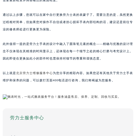
需要重新检查并调整螺丝的紧固程度。
通过以上步骤，您就可以在家中自行更换劳力士表的表蒙子了。需要注意的是，虽然更换
过程相对简单，但如果您对操作不自信或者担心损坏手表内部结构的话，建议还是前往专
业的修表师处进行更换更为保险。
此外值得一提的是劳力士手表的设计中融入了圆珠笔元素的概念——精确与优雅的设计理
念不仅体现在其精准的时间显示上，还体现在每一个细节之处的精心打磨与考究设计上。
因此即使在更换如此小的部件时也需保持对细节的尊重和谨慎态度。
以上就是
北京劳力士维修服务中心
为您分享的精彩内容。如果您还有其他关于劳力士手表
维护和保养的问题，可以拨打页面400电话进行咨询，我们将竭诚为您服务。
劳力士服务中心