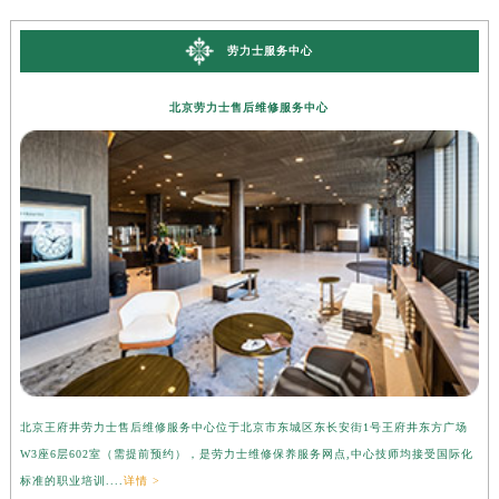
劳力士服务中心
北京劳力士售后维修服务中心
北京王府井劳力士售后维修服务中心位于北京市东城区东长安街1号王府井东方广场
上
W3座6层602室（需提前预约），是劳力士维修保养服务网点,中心技师均接受国际化
3
标准的职业培训....
详情 >
准的