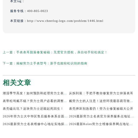
本文tag：
服务专线：
400-805-0023
本页链接：
http://www.cheerlog-lego.com/problem/1446.html
上一篇：
手表表耳脱落修复秘籍：无需官方授权，亲自动手轻松搞定！
下一篇：
揭秘劳力士手表型号：新手也能轻松识别的指南
相关文章
潮湿季节高发！如何预防和处理劳力士表盘生锈？
从拆到装：手把手教你修复劳力士掉落表耳
表带松垮戴不稳？劳力士用户必看的调整秘籍！
戴劳力士的人注意！这些环境最容易导致生锈
表壳磕出坑？这块劳力士还能起死回生！
表壳摔坏别急着扔！劳力士修复秘籍大公开
2026年劳力士大中华区售后服务体系全面升级公告（最新电话及地址）
2026最新劳力士名表官方保养服务点地址实地探访报告
2026最新劳力士名表维修中心地址实地探访报告
2026最新Rolex劳力士维修保养网点地址考察报告