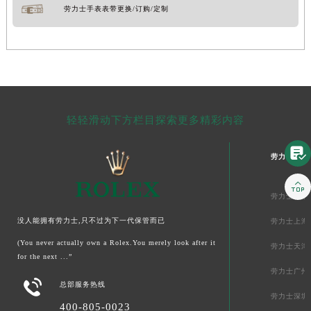
劳力士手表表带更换/订购/定制
轻轻滑动下方栏目探索更多精彩内容

劳力士中国

劳力士北京
没人能拥有劳力士,只不过为下一代保管而已
劳力士上海
(You never actually own a Rolex.You merely look after it
劳力士天津
for the next ...”
劳力士广州

总部服务热线
劳力士深圳
400-805-0023