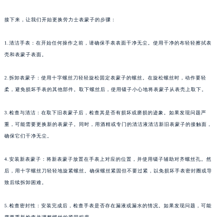
接下来，让我们开始更换劳力士表蒙子的步骤：
1.清洁手表：在开始任何操作之前，请确保手表表面干净无尘。使用干净的布轻轻擦拭表
壳和表蒙子表面。
2.拆卸表蒙子：使用十字螺丝刀轻轻旋松固定表蒙子的螺丝。在旋松螺丝时，动作要轻
柔，避免损坏手表的其他部件。取下螺丝后，使用镊子小心地将表蒙子从表壳上取下。
3.检查与清洁：在取下旧表蒙子后，检查其是否有损坏或磨损的迹象。如果发现问题严
重，可能需要更换新的表蒙子。同时，用酒精或专门的清洁液清洁新旧表蒙子的接触面，
确保它们干净无尘。
4.安装新表蒙子：将新表蒙子放置在手表上对应的位置，并使用镊子辅助对齐螺丝孔。然
后，用十字螺丝刀轻轻地旋紧螺丝。确保螺丝紧固但不要过紧，以免损坏手表密封圈或导
致后续拆卸困难。
5.检查密封性：安装完成后，检查手表是否存在漏液或漏水的情况。如果发现问题，可能