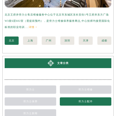
北京王府井劳力士售后维修服务中心位于北京市东城区东长安街1号王府井东方广场
上
W3座6层602室（需提前预约），是劳力士维修保养服务网点,中心技师均接受国际化
3
标准的职业培训....
详情 >
准的
北京
上海
广州
深圳
天津
成都
文章分类
劳力士
劳力士维修
劳力士保养
劳力士配件
劳力士新闻