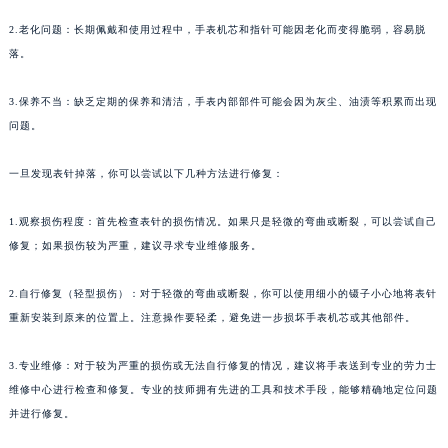
2.老化问题：长期佩戴和使用过程中，手表机芯和指针可能因老化而变得脆弱，容易脱
落。
3.保养不当：缺乏定期的保养和清洁，手表内部部件可能会因为灰尘、油渍等积累而出现
问题。
一旦发现表针掉落，你可以尝试以下几种方法进行修复：
1.观察损伤程度：首先检查表针的损伤情况。如果只是轻微的弯曲或断裂，可以尝试自己
修复；如果损伤较为严重，建议寻求专业维修服务。
2.自行修复（轻型损伤）：对于轻微的弯曲或断裂，你可以使用细小的镊子小心地将表针
重新安装到原来的位置上。注意操作要轻柔，避免进一步损坏手表机芯或其他部件。
3.专业维修：对于较为严重的损伤或无法自行修复的情况，建议将手表送到专业的劳力士
维修中心进行检查和修复。专业的技师拥有先进的工具和技术手段，能够精确地定位问题
并进行修复。