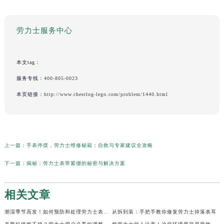
劳力士服务中心
本文tag：
服务专线：
400-805-0023
本页链接：
http://www.cheerlog-lego.com/problem/1440.html
上一篇：
手表停摆，劳力士维修秘籍：自救与专家建议全攻略
下一篇：
揭秘：劳力士表带紧绷的秘密与解决方案
相关文章
潮湿季节高发！如何预防和处理劳力士表盘生锈？
从拆到装：手把手教你修复劳力士掉落表耳