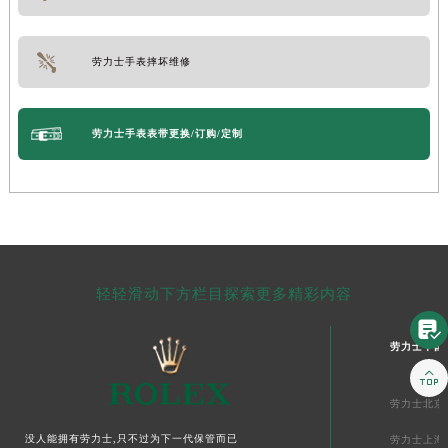
劳力士手表摔坏维修
劳力士手表表带更换/订购/定制
轻轻滑动下方栏目探索更多精彩内容

劳力士中国

劳力士北京
没人能拥有劳力士,只不过为下一代保管而已
劳力士上海