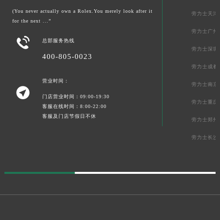
(You never actually own a Rolex.You merely look after it
劳力士天津
for the next ...”
劳力士广州

总部服务热线
劳力士深圳
400-805-0023
劳力士成都
营业时间：
劳力士南京

门店营业时间：09:00-19:30
劳力士重庆
客服在线时间：8:00-22:00
客服及门店节假日不休
劳力士郑州
劳力士长沙