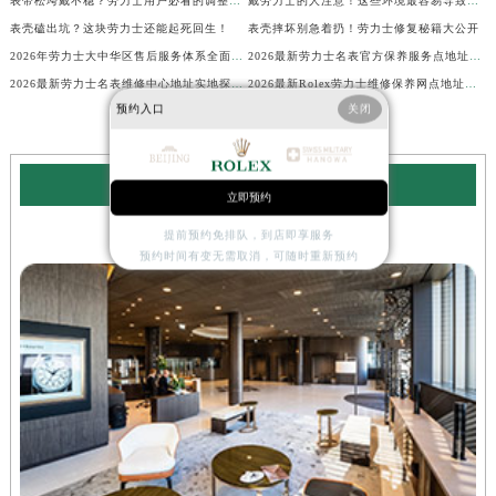
表带松垮戴不稳？劳力士用户必看的调整秘籍！
戴劳力士的人注意！这些环境最容易导致生锈
表壳磕出坑？这块劳力士还能起死回生！
表壳摔坏别急着扔！劳力士修复秘籍大公开
2026年劳力士大中华区售后服务体系全面升级公告（最新电话及地址）
2026最新劳力士名表官方保养服务点地址实地探访报告
2026最新劳力士名表维修中心地址实地探访报告
2026最新Rolex劳力士维修保养网点地址考察报告
预约入口
关闭
劳力士服务中心
立即预约
提前预约免排队，到店即享服务
北京劳力士售后维修服务中心
预约时间有变无需取消，可随时重新预约