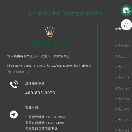

轻轻滑动下方栏目探索更多精彩内容

劳力士中国
劳力士北京
没人能拥有劳力士,只不过为下一代保管而已
劳力士上海
(You never actually own a Rolex.You merely look after it
劳力士天津
for the next ...”
劳力士广州

总部服务热线
劳力士深圳
400-805-0023
劳力士成都
营业时间：
劳力士南京

门店营业时间：09:00-19:30
劳力士重庆
客服在线时间：8:00-22:00
客服及门店节假日不休
劳力士郑州