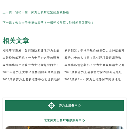
上一篇：
轻松一招：劳力士表带过紧的解救秘籍
下一篇：
劳力士手表把头脱落？一招轻松复原，让时间重回正轨！
相关文章
潮湿季节高发！如何预防和处理劳力士表盘生锈？
从拆到装：手把手教你修复劳力士掉落表耳
表带松垮戴不稳？劳力士用户必看的调整秘籍！
戴劳力士的人注意！这些环境最容易导致生锈
表壳磕出坑？这块劳力士还能起死回生！
表壳摔坏别急着扔！劳力士修复秘籍大公开
2026年劳力士大中华区售后服务体系全面升级公告（最新电话及地址）
2026最新劳力士名表官方保养服务点地址实地探访报告
2026最新劳力士名表维修中心地址实地探访报告
2026最新Rolex劳力士维修保养网点地址考察报告
劳力士服务中心
北京劳力士售后维修服务中心