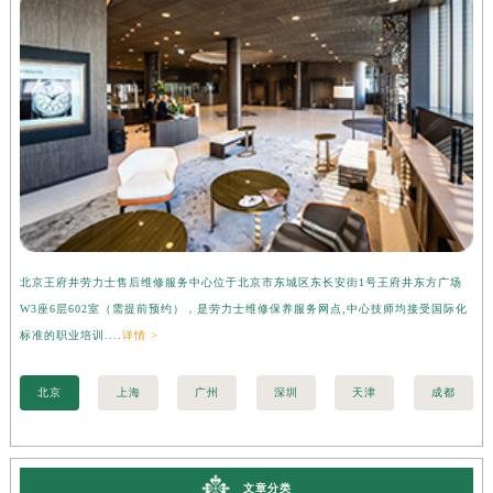
北京王府井劳力士售后维修服务中心位于北京市东城区东长安街1号王府井东方广场
上
W3座6层602室（需提前预约），是劳力士维修保养服务网点,中心技师均接受国际化
3
标准的职业培训....
详情 >
准的
北京
上海
广州
深圳
天津
成都
文章分类