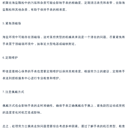
积聚在海盐颗粒中的污垢和杂质可能会影响手表的精确度。定期清洁表壳和表带，去除海
盐颗粒和其他杂质，有助于保持手表的精准度。
5.避免强磁场
海盐环境中可能存在强磁场，这对某些类型的机械表来说是一个潜在的问题。尽量避免将
手表置于强磁场环境中，如靠近大型电器或磁铁附近。
6.定期维护
即使是最精心保养的手表也需要定期维护以保持其精准度。根据劳力士的建议，定期将手
表送到授权服务中心进行专业检查和维护。
7.注意佩戴方式
佩戴方式也会影响手表的走时准确性。确保手表正确佩戴在手腕上，避免剧烈运动或突然
的温度变化对机芯造成影响。
总之，处理劳力士腕表走快问题需要综合考虑多种因素。通过了解手表的机芯类型、检查