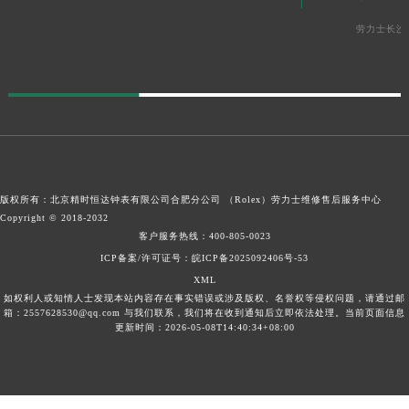
劳力士长沙
版权所有：北京精时恒达钟表有限公司合肥分公司 （Rolex）
劳力士维修售后服务中心
Copyright © 2018-2032
客户服务热线：
400-805-0023
ICP备案/许可证号：皖ICP备2025092406号-53
XML
如权利人或知情人士发现本站内容存在事实错误或涉及版权、名誉权等侵权问题，请通过邮
箱：2557628530@qq.com 与我们联系，我们将在收到通知后立即依法处理。当前页面信息
更新时间：2026-05-08T14:40:34+08:00