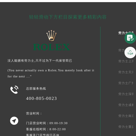
轻轻滑动下方栏目探索更多精彩内容
劳力士中国

劳力士北京

没人能拥有劳力士,只不过为下一代保管而已
劳力士上海
(You never actually own a Rolex.You merely look after it
劳力士天津
for the next ...”
劳力士广州

总部服务热线
劳力士深圳
400-805-0023
劳力士成都
营业时间：
劳力士南京

门店营业时间：09:00-19:30
劳力士重庆
客服在线时间：8:00-22:00
客服及门店节假日不休