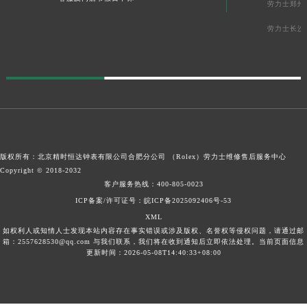
劳力士郑州
劳力士长沙
版权所有：北京精时恒达钟表有限公司合肥分公司 （Rolex）
劳力士维修售后服务中心
Copyright © 2018-2032
客户服务热线：
400-805-0023
ICP备案/许可证号：皖ICP备2025092406号-53
XML
如权利人或知情人士发现本站内容存在事实错误或涉及版权、名誉权等侵权问题，请通过邮
箱：2557628530@qq.com 与我们联系，我们将在收到通知后立即依法处理。当前页面信息
更新时间：2026-05-08T14:40:33+08:00