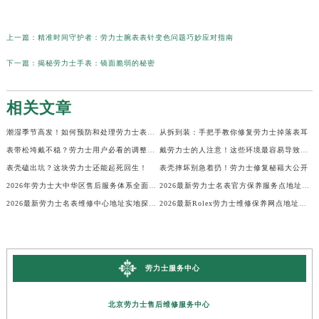
上一篇：
精准时间守护者：劳力士腕表表针变色问题巧妙应对指南
下一篇：
揭秘劳力士手表：镜面脆弱的秘密
相关文章
潮湿季节高发！如何预防和处理劳力士表盘生锈？
从拆到装：手把手教你修复劳力士掉落表耳
表带松垮戴不稳？劳力士用户必看的调整秘籍！
戴劳力士的人注意！这些环境最容易导致生锈
表壳磕出坑？这块劳力士还能起死回生！
表壳摔坏别急着扔！劳力士修复秘籍大公开
2026年劳力士大中华区售后服务体系全面升级公告（最新电话及地址）
2026最新劳力士名表官方保养服务点地址实地探访报告
2026最新劳力士名表维修中心地址实地探访报告
2026最新Rolex劳力士维修保养网点地址考察报告
劳力士服务中心
北京劳力士售后维修服务中心