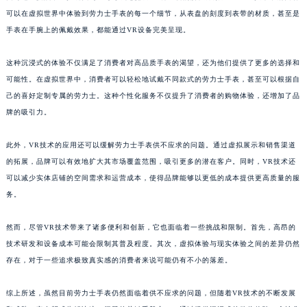
可以在虚拟世界中体验到劳力士手表的每一个细节，从表盘的刻度到表带的材质，甚至是
手表在手腕上的佩戴效果，都能通过VR设备完美呈现。
这种沉浸式的体验不仅满足了消费者对高品质手表的渴望，还为他们提供了更多的选择和
可能性。在虚拟世界中，消费者可以轻松地试戴不同款式的劳力士手表，甚至可以根据自
己的喜好定制专属的劳力士。这种个性化服务不仅提升了消费者的购物体验，还增加了品
牌的吸引力。
此外，VR技术的应用还可以缓解劳力士手表供不应求的问题。通过虚拟展示和销售渠道
的拓展，品牌可以有效地扩大其市场覆盖范围，吸引更多的潜在客户。同时，VR技术还
可以减少实体店铺的空间需求和运营成本，使得品牌能够以更低的成本提供更高质量的服
务。
然而，尽管VR技术带来了诸多便利和创新，它也面临着一些挑战和限制。首先，高昂的
技术研发和设备成本可能会限制其普及程度。其次，虚拟体验与现实体验之间的差异仍然
存在，对于一些追求极致真实感的消费者来说可能仍有不小的落差。
综上所述，虽然目前劳力士手表仍然面临着供不应求的问题，但随着VR技术的不断发展