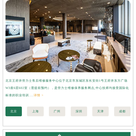
北京王府井劳力士售后维修服务中心位于北京市东城区东长安街1号王府井东方广场
上
W3座6层602室（需提前预约），是劳力士维修保养服务网点,中心技师均接受国际化
3
标准的职业培训....
详情 >
准的
北京
上海
广州
深圳
天津
成都