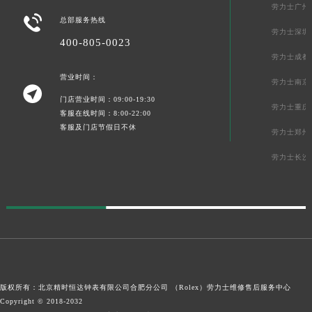
劳力士广州

总部服务热线
劳力士深圳
400-805-0023
劳力士成都
营业时间：
劳力士南京

门店营业时间：09:00-19:30
劳力士重庆
客服在线时间：8:00-22:00
客服及门店节假日不休
劳力士郑州
劳力士长沙
版权所有：北京精时恒达钟表有限公司合肥分公司 （Rolex）
劳力士维修售后服务中心
Copyright © 2018-2032