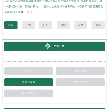
北京王府井劳力士售后维修服务中心位于北京市东城区东长安街1号王府井东方广场
上
W3座6层602室（需提前预约），是劳力士维修保养服务网点,中心技师均接受国际化
3
标准的职业培训....
详情 >
准的
北京
上海
广州
深圳
天津
成都
文章分类
劳力士
劳力士维修
劳力士保养
劳力士配件
劳力士新闻