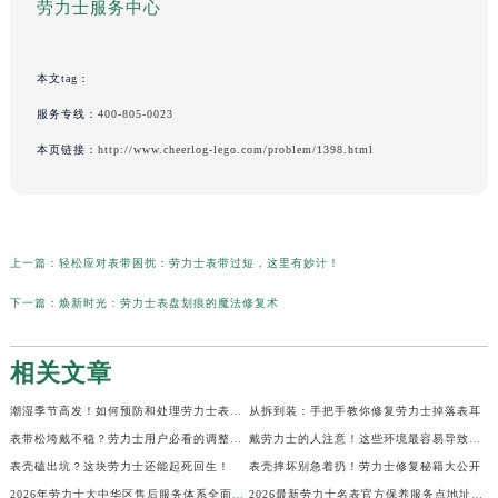
劳力士服务中心
本文tag：
服务专线：
400-805-0023
本页链接：
http://www.cheerlog-lego.com/problem/1398.html
上一篇：
轻松应对表带困扰：劳力士表带过短，这里有妙计！
下一篇：
焕新时光：劳力士表盘划痕的魔法修复术
相关文章
潮湿季节高发！如何预防和处理劳力士表盘生锈？
从拆到装：手把手教你修复劳力士掉落表耳
表带松垮戴不稳？劳力士用户必看的调整秘籍！
戴劳力士的人注意！这些环境最容易导致生锈
表壳磕出坑？这块劳力士还能起死回生！
表壳摔坏别急着扔！劳力士修复秘籍大公开
2026年劳力士大中华区售后服务体系全面升级公告（最新电话及地址）
2026最新劳力士名表官方保养服务点地址实地探访报告