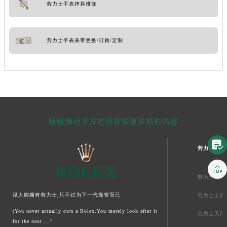
劳力士手表摔坏维修
劳力士手表表带更换/订购/定制
轻轻滑动下方栏目探索更多精彩内容

劳力士中国

劳力士北京
没人能拥有劳力士,只不过为下一代保管而已
劳力士上海
(You never actually own a Rolex.You merely look after it
劳力士天津
for the next ...”