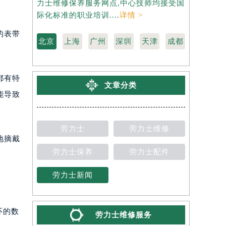
力士维修保养服务网点,中心技师均接受国
维修保养服
际化标准的职业培训....
详情 >
标准的职业培
的表带
北京
上海
广州
深圳
天津
成都
都有特
文章分类
能导致
劳力士
劳力士维修
地摘戴
劳力士保养
劳力士配件
劳力士新闻
环的数
劳力士维修服务