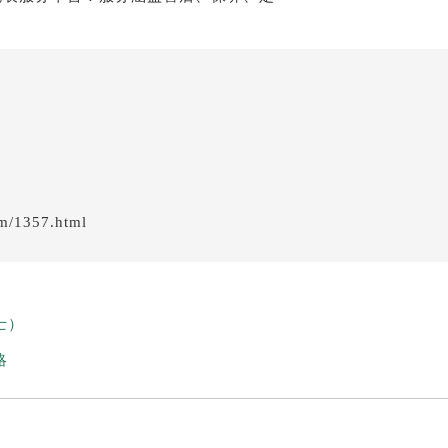
em/1357.html
士）
略