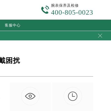
腕表保养及检修

400-805-0023
客服中心

戴困扰

推