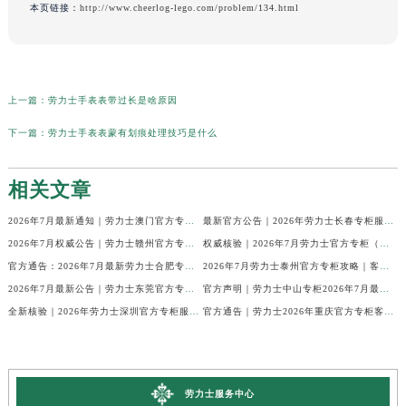
本页链接：
http://www.cheerlog-lego.com/problem/134.html
上一篇：
劳力士手表表带过长是啥原因
下一篇：
劳力士手表表蒙有划痕处理技巧是什么
相关文章
2026年7月最新通知｜劳力士澳门官方专柜客户热线与专柜信息全公开
最新官方公告｜2026年劳力士长春专柜服务信息整合，客服热线7月已更新
2026年7月权威公告｜劳力士赣州官方专柜客户服务电话核验
权威核验｜2026年7月劳力士官方专柜（无锡）客户服务热线及服务信息
官方通告：2026年7月最新劳力士合肥专柜客服电话与信息
2026年7月劳力士泰州官方专柜攻略｜客服热线+门店信息，建议收藏
2026年7月最新公告｜劳力士东莞官方专柜服务热线，客户核验全攻略
官方声明｜劳力士中山专柜2026年7月最新客户服务信息及热线公示
全新核验｜2026年劳力士深圳官方专柜服务热线（7月最新）门店速查
官方通告｜劳力士2026年重庆官方专柜客户服务电话更新（7月最新专柜名录）
劳力士服务中心