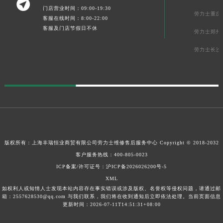

门店营业时间：09:00-19:30
劳力士重庆
客服在线时间：8:00-22:00
客服及门店节假日不休
劳力士郑州
劳力士长沙
版权所有：上海丰瑞恒业商贸有限公司
劳力士维修售后服务中心
Copyright © 2018-2032
客户服务热线：
400-805-0023
ICP备案/许可证号：沪ICP备2026026200号-5
XML
如权利人或知情人士发现本站内容存在事实错误或涉及版权、名誉权等侵权问题，请通过邮
箱：2557628530@qq.com 与我们联系，我们将在收到通知后立即依法处理。当前页面信息
更新时间：2026-07-11T14:51:31+08:00