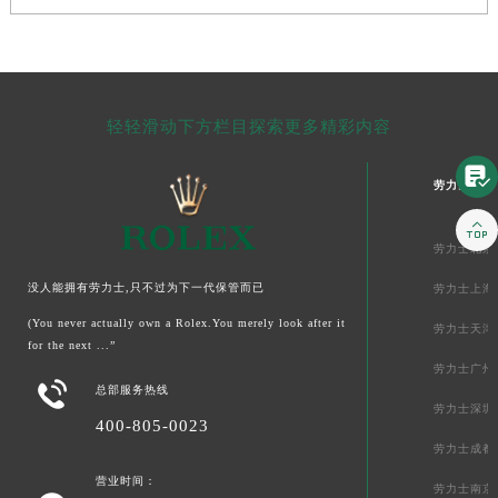
轻轻滑动下方栏目探索更多精彩内容

劳力士中国

劳力士北京
没人能拥有劳力士,只不过为下一代保管而已
劳力士上海
(You never actually own a Rolex.You merely look after it
劳力士天津
for the next ...”
劳力士广州

总部服务热线
劳力士深圳
400-805-0023
劳力士成都
营业时间：
劳力士南京