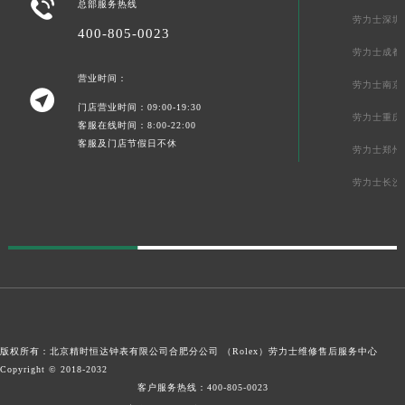

总部服务热线
劳力士深圳
400-805-0023
劳力士成都
营业时间：
劳力士南京

门店营业时间：09:00-19:30
劳力士重庆
客服在线时间：8:00-22:00
客服及门店节假日不休
劳力士郑州
劳力士长沙
版权所有：北京精时恒达钟表有限公司合肥分公司 （Rolex）
劳力士维修售后服务中心
Copyright © 2018-2032
客户服务热线：
400-805-0023