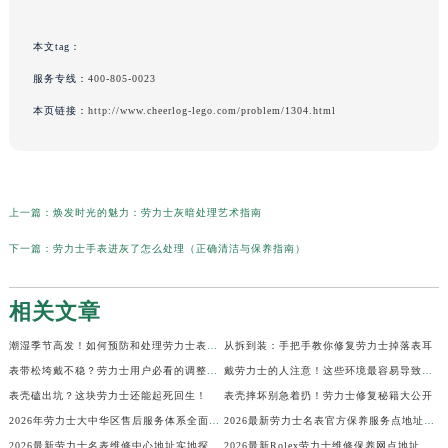
本文tag：
服务专线：
400-805-0023
本页链接：
http://www.cheerlog-lego.com/problem/1304.html
上一篇：
焕发时光的魅力：劳力士灰暗处理艺术指南
下一篇：
劳力士手表进灰了怎么处理（正确清洁与保养指南）
相关文章
潮湿季节高发！如何预防和处理劳力士表盘生锈？
从拆到装：手把手教你修复劳力士掉落表耳
表带松垮戴不稳？劳力士用户必看的调整秘籍！
戴劳力士的人注意！这些环境最容易导致生锈
表壳磕出坑？这块劳力士还能起死回生！
表壳摔坏别急着扔！劳力士修复秘籍大公开
2026年劳力士大中华区售后服务体系全面升级公告（最新电话及地址）
2026最新劳力士名表官方保养服务点地址实地探访报告
2026最新劳力士名表维修中心地址实地探访报告
2026最新Rolex劳力士维修保养网点地址考察报告