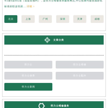
W3座6层602室（需提前预约），是劳力士维修保养服务网点,中心技师均接受国际化
3
标准的职业培训....
详情 >
准的
北京
上海
广州
深圳
天津
成都
文章分类
劳力士
劳力士维修
劳力士保养
劳力士配件
劳力士新闻
劳力士维修服务