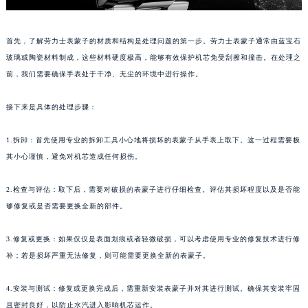
首先，了解劳力士表蒙子的材质和结构是处理问题的第一步。劳力士表蒙子通常由蓝宝石
玻璃或陶瓷材料制成，这些材料硬度极高，能够有效保护机芯免受刮擦和撞击。在处理之
前，我们需要确保手表处于干净、无尘的环境中进行操作。
接下来是具体的处理步骤：
1.拆卸：首先使用专业的拆卸工具小心地将损坏的表蒙子从手表上取下。这一过程需要极
其小心谨慎，避免对机芯造成任何损伤。
2.检查与评估：取下后，需要对破损的表蒙子进行仔细检查。评估其损坏程度以及是否能
够修复或是否需要更换全新的部件。
3.修复或更换：如果仅仅是表面划痕或者轻微破损，可以考虑使用专业的修复技术进行修
补；若是损坏严重无法修复，则可能需要更换全新的表蒙子。
4.安装与测试：修复或更换完成后，需重新安装表蒙子并对其进行测试。确保其安装牢固
且密封良好，以防止水汽进入影响机芯运作。