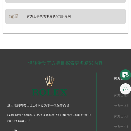
劳力士手表表带更换/订购/定制
轻轻滑动下方栏目探索更多精彩内容

劳力士中国

劳力士北京
没人能拥有劳力士,只不过为下一代保管而已
劳力士上海
(You never actually own a Rolex.You merely look after it
劳力士天津
for the next ...”
劳力士广州