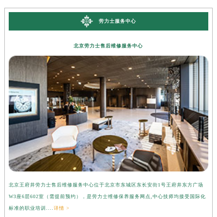
劳力士服务中心
北京劳力士售后维修服务中心
北京王府井劳力士售后维修服务中心位于北京市东城区东长安街1号王府井东方广场
上
W3座6层602室（需提前预约），是劳力士维修保养服务网点,中心技师均接受国际化
3
标准的职业培训....
详情 >
准的