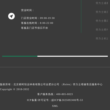
劳力士成都
营业时间：
劳力士南京

门店营业时间：09:00-19:30
劳力士重庆
客服在线时间：8:00-22:00
客服及门店节假日不休
劳力士郑州
劳力士长沙
版权所有：北京精时恒达钟表有限公司合肥分公司 （Rolex）
劳力士维修售后服务中心
Copyright © 2018-2032
客户服务热线：
400-805-0023
ICP备案/许可证号：皖ICP备2025092406号-53
XML