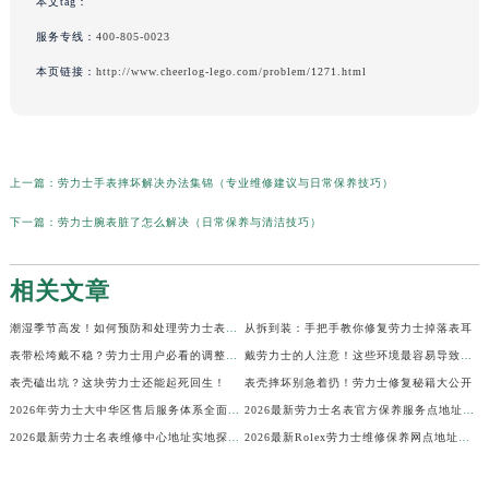
本文tag：
服务专线：
400-805-0023
本页链接：
http://www.cheerlog-lego.com/problem/1271.html
上一篇：
劳力士手表摔坏解决办法集锦（专业维修建议与日常保养技巧）
下一篇：
劳力士腕表脏了怎么解决（日常保养与清洁技巧）
相关文章
潮湿季节高发！如何预防和处理劳力士表盘生锈？
从拆到装：手把手教你修复劳力士掉落表耳
表带松垮戴不稳？劳力士用户必看的调整秘籍！
戴劳力士的人注意！这些环境最容易导致生锈
表壳磕出坑？这块劳力士还能起死回生！
表壳摔坏别急着扔！劳力士修复秘籍大公开
2026年劳力士大中华区售后服务体系全面升级公告（最新电话及地址）
2026最新劳力士名表官方保养服务点地址实地探访报告
2026最新劳力士名表维修中心地址实地探访报告
2026最新Rolex劳力士维修保养网点地址考察报告