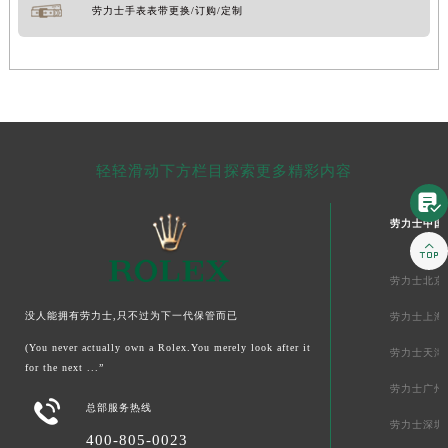
劳力士手表表带更换/订购/定制
轻轻滑动下方栏目探索更多精彩内容

劳力士中国

劳力士北京
没人能拥有劳力士,只不过为下一代保管而已
劳力士上海
(You never actually own a Rolex.You merely look after it
劳力士天津
for the next ...”
劳力士广州

总部服务热线
劳力士深圳
400-805-0023