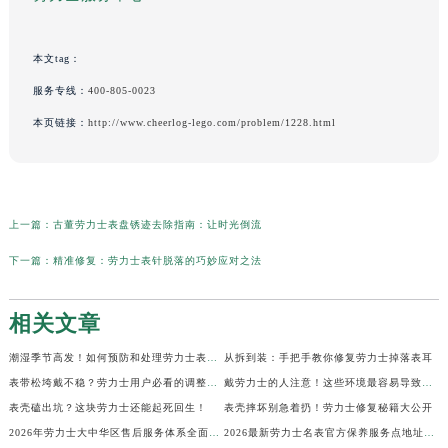
本文tag：
服务专线：
400-805-0023
本页链接：
http://www.cheerlog-lego.com/problem/1228.html
上一篇：
古董劳力士表盘锈迹去除指南：让时光倒流
下一篇：
精准修复：劳力士表针脱落的巧妙应对之法
相关文章
潮湿季节高发！如何预防和处理劳力士表盘生锈？
从拆到装：手把手教你修复劳力士掉落表耳
表带松垮戴不稳？劳力士用户必看的调整秘籍！
戴劳力士的人注意！这些环境最容易导致生锈
表壳磕出坑？这块劳力士还能起死回生！
表壳摔坏别急着扔！劳力士修复秘籍大公开
2026年劳力士大中华区售后服务体系全面升级公告（最新电话及地址）
2026最新劳力士名表官方保养服务点地址实地探访报告