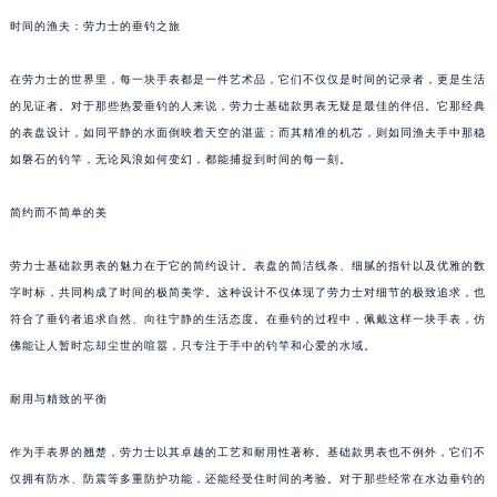
时间的渔夫：劳力士的垂钓之旅
在劳力士的世界里，每一块手表都是一件艺术品，它们不仅仅是时间的记录者，更是生活
的见证者。对于那些热爱垂钓的人来说，劳力士基础款男表无疑是最佳的伴侣。它那经典
的表盘设计，如同平静的水面倒映着天空的湛蓝；而其精准的机芯，则如同渔夫手中那稳
如磐石的钓竿，无论风浪如何变幻，都能捕捉到时间的每一刻。
简约而不简单的美
劳力士基础款男表的魅力在于它的简约设计。表盘的简洁线条、细腻的指针以及优雅的数
字时标，共同构成了时间的极简美学。这种设计不仅体现了劳力士对细节的极致追求，也
符合了垂钓者追求自然、向往宁静的生活态度。在垂钓的过程中，佩戴这样一块手表，仿
佛能让人暂时忘却尘世的喧嚣，只专注于手中的钓竿和心爱的水域。
耐用与精致的平衡
作为手表界的翘楚，劳力士以其卓越的工艺和耐用性著称。基础款男表也不例外，它们不
仅拥有防水、防震等多重防护功能，还能经受住时间的考验。对于那些经常在水边垂钓的