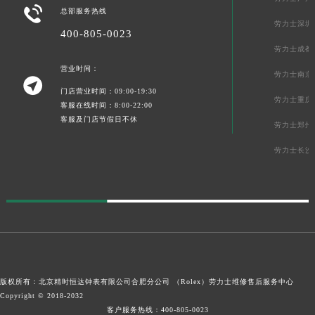

总部服务热线
劳力士深圳
400-805-0023
劳力士成都
营业时间：
劳力士南京

门店营业时间：09:00-19:30
劳力士重庆
客服在线时间：8:00-22:00
客服及门店节假日不休
劳力士郑州
劳力士长沙
版权所有：北京精时恒达钟表有限公司合肥分公司 （Rolex）
劳力士维修售后服务中心
Copyright © 2018-2032
客户服务热线：
400-805-0023