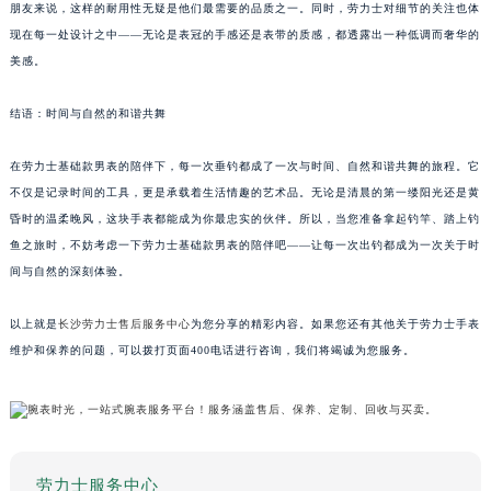
朋友来说，这样的耐用性无疑是他们最需要的品质之一。同时，劳力士对细节的关注也体
现在每一处设计之中——无论是表冠的手感还是表带的质感，都透露出一种低调而奢华的
美感。
结语：时间与自然的和谐共舞
在劳力士基础款男表的陪伴下，每一次垂钓都成了一次与时间、自然和谐共舞的旅程。它
不仅是记录时间的工具，更是承载着生活情趣的艺术品。无论是清晨的第一缕阳光还是黄
昏时的温柔晚风，这块手表都能成为你最忠实的伙伴。所以，当您准备拿起钓竿、踏上钓
鱼之旅时，不妨考虑一下劳力士基础款男表的陪伴吧——让每一次出钓都成为一次关于时
间与自然的深刻体验。
以上就是
长沙劳力士售后服务中心
为您分享的精彩内容。如果您还有其他关于劳力士手表
维护和保养的问题，可以拨打页面400电话进行咨询，我们将竭诚为您服务。
劳力士服务中心