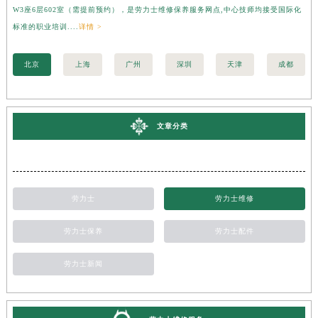
W3座6层602室（需提前预约），是劳力士维修保养服务网点,中心技师均接受国际化
3
标准的职业培训....
详情 >
准的
北京
上海
广州
深圳
天津
成都
文章分类
劳力士
劳力士维修
劳力士保养
劳力士配件
劳力士新闻