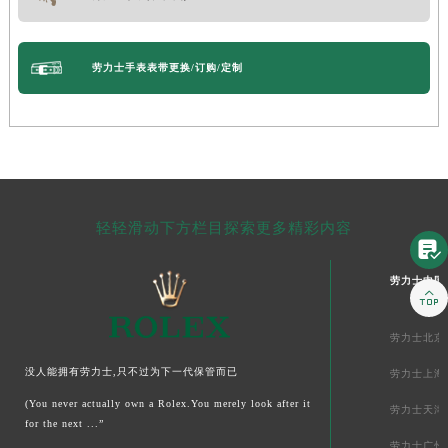
劳力士手表表带更换/订购/定制
轻轻滑动下方栏目探索更多精彩内容

劳力士中国

劳力士北京
没人能拥有劳力士,只不过为下一代保管而已
劳力士上海
(You never actually own a Rolex.You merely look after it
劳力士天津
for the next ...”
劳力士广州