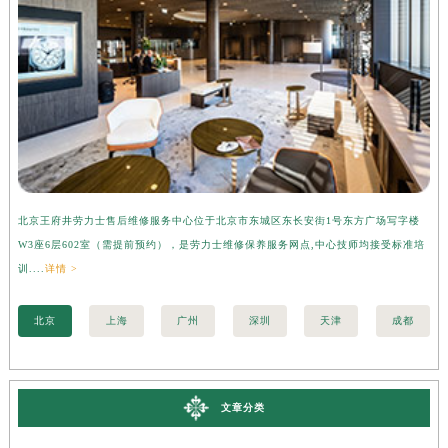
北京王府井劳力士售后维修服务中心位于北京市东城区东长安街1号东方广场写字楼
上
W3座6层602室（需提前预约），是劳力士维修保养服务网点,中心技师均接受标准培
字
训....
详情 >
准培
北京
上海
广州
深圳
天津
成都
文章分类