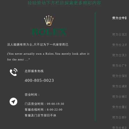
轻轻滑动下方栏目探索更多精彩内容
劳力士中国
劳力士北京
没人能拥有劳力士,只不过为下一代保管而已
劳力士上海
(You never actually own a Rolex.You merely look after it
劳力士天津
for the next ...”
劳力士广州

总部服务热线
劳力士深圳
400-805-0023
劳力士成都
营业时间：
劳力士南京

门店营业时间：09:00-19:30
劳力士重庆
客服在线时间：8:00-22:00
客服及门店节假日不休
劳力士郑州
劳力士长沙