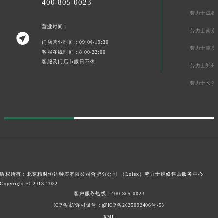
400-805-0023
劳力士成都
营业时间：
劳力士南京

门店营业时间：09:00-19:30
劳力士重庆
客服在线时间：8:00-22:00
客服及门店节假日不休
劳力士郑州
劳力士长沙
版权所有：北京精时恒达钟表有限公司合肥分公司 （Rolex）
劳力士维修售后服务中心
Copyright © 2018-2032
客户服务热线：
400-805-0023
ICP备案/许可证号：皖ICP备2025092406号-53
XML