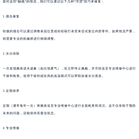
面对这些“触礁”的情况，我们可以通过以下几种“浮漂”技巧来修复：
1.撞击修复
轻微的撞击可以通过调整表冠位置或轻轻敲打表背来尝试复位内部零件。如果情况严重，
则需要专业的机械师进行精细调整。
2.水分排除
一旦发现腕表进水迹象（如出现雾气），应立即停止佩戴，并尽快送至专业维修中心进行
干燥和检查。使用干燥剂或吹风机低温模式可以帮助加速水分蒸发。
3.定期保养
定期（通常每年一次）将腕表送至专业维修中心进行全面检查和清洁。这不仅有助于预防
未来的问题，还能保持其最佳状态。
4.专业维修