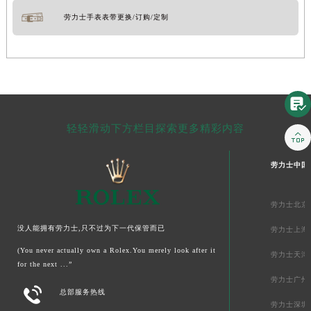
劳力士手表表带更换/订购/定制

轻轻滑动下方栏目探索更多精彩内容

劳力士中国
劳力士北京
没人能拥有劳力士,只不过为下一代保管而已
劳力士上海
(You never actually own a Rolex.You merely look after it
劳力士天津
for the next ...”
劳力士广州

总部服务热线
劳力士深圳