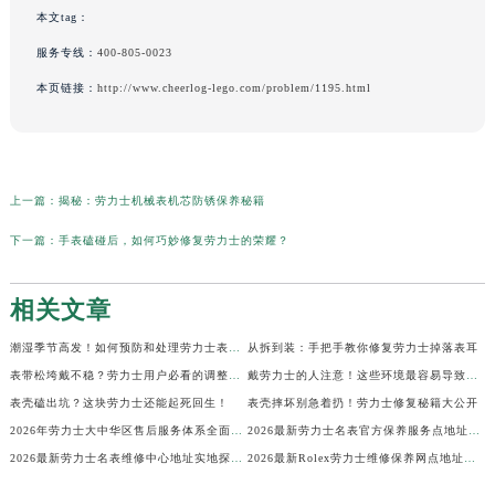
本文tag：
服务专线：
400-805-0023
本页链接：
http://www.cheerlog-lego.com/problem/1195.html
上一篇：
揭秘：劳力士机械表机芯防锈保养秘籍
下一篇：
手表磕碰后，如何巧妙修复劳力士的荣耀？
相关文章
潮湿季节高发！如何预防和处理劳力士表盘生锈？
从拆到装：手把手教你修复劳力士掉落表耳
表带松垮戴不稳？劳力士用户必看的调整秘籍！
戴劳力士的人注意！这些环境最容易导致生锈
表壳磕出坑？这块劳力士还能起死回生！
表壳摔坏别急着扔！劳力士修复秘籍大公开
2026年劳力士大中华区售后服务体系全面升级公告（最新电话及地址）
2026最新劳力士名表官方保养服务点地址实地探访报告
2026最新劳力士名表维修中心地址实地探访报告
2026最新Rolex劳力士维修保养网点地址考察报告