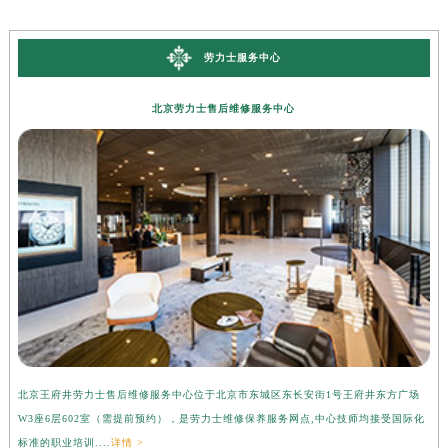
劳力士服务中心
北京劳力士售后维修服务中心
北京王府井劳力士售后维修服务中心位于北京市东城区东长安街1号王府井东方广场
上
W3座6层602室（需提前预约），是劳力士维修保养服务网点,中心技师均接受国际化
3
标准的职业培训....
详情 >
准的