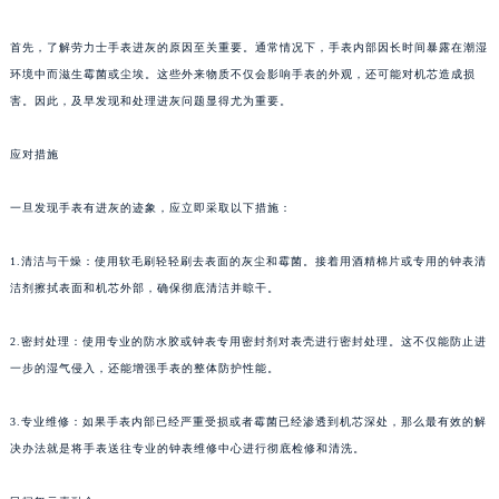
认识进灰现象
首先，了解劳力士手表进灰的原因至关重要。通常情况下，手表内部因长时间暴露在潮湿
环境中而滋生霉菌或尘埃。这些外来物质不仅会影响手表的外观，还可能对机芯造成损
害。因此，及早发现和处理进灰问题显得尤为重要。
应对措施
一旦发现手表有进灰的迹象，应立即采取以下措施：
1.清洁与干燥：使用软毛刷轻轻刷去表面的灰尘和霉菌。接着用酒精棉片或专用的钟表清
洁剂擦拭表面和机芯外部，确保彻底清洁并晾干。
2.密封处理：使用专业的防水胶或钟表专用密封剂对表壳进行密封处理。这不仅能防止进
一步的湿气侵入，还能增强手表的整体防护性能。
3.专业维修：如果手表内部已经严重受损或者霉菌已经渗透到机芯深处，那么最有效的解
决办法就是将手表送往专业的钟表维修中心进行彻底检修和清洗。