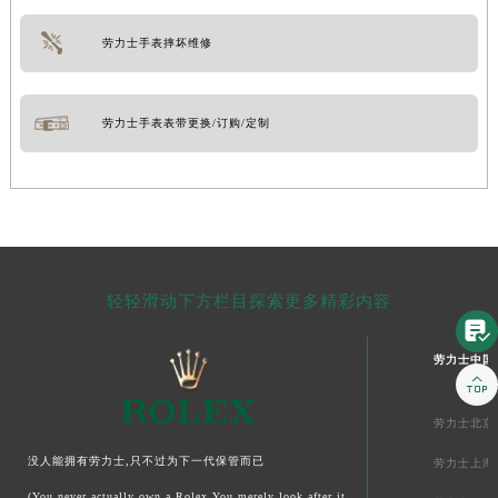
劳力士手表摔坏维修
劳力士手表表带更换/订购/定制
轻轻滑动下方栏目探索更多精彩内容

劳力士中国

劳力士北京
没人能拥有劳力士,只不过为下一代保管而已
劳力士上海