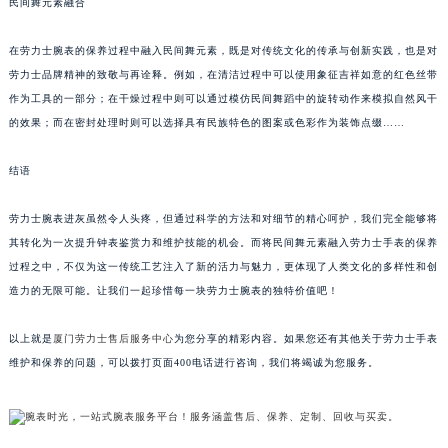
民间舞元素融合
在劳力士腕表的保养过程中融入民间舞元素，既是对传统文化的传承与创新实践，也是对
劳力士品牌精神的致敬与再诠释。例如，在清洁过程中可以使用象征吉祥如意的红色丝带
作为工具的一部分；在干燥过程中则可以通过模仿民间舞蹈中的旋转动作来模拟自然风干
的效果；而在密封处理时则可以选择具有民族特色的图案或色彩作为装饰点缀……
结语
劳力士腕表进灰虽然令人头疼，但通过科学的方法和对细节的精心呵护，我们完全能够将
其转化为一次提升钟表鉴赏力和维护技能的机会。而将民间舞元素融入劳力士手表的保养
过程之中，不仅为这一传统工艺注入了新的活力与魅力，更体现了人类文化的多样性和创
造力的无限可能。让我们一起珍惜每一块劳力士腕表的独特价值吧！
以上就是
厦门劳力士售后服务中心
为您分享的精彩内容。如果您还有其他关于劳力士手表
维护和保养的问题，可以拨打页面400电话进行咨询，我们将竭诚为您服务。