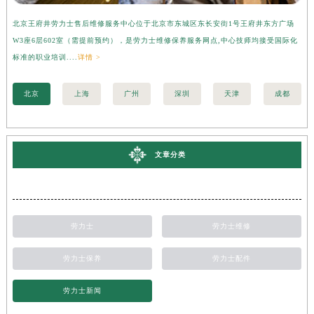
北京王府井劳力士售后维修服务中心位于北京市东城区东长安街1号王府井东方广场
上
W3座6层602室（需提前预约），是劳力士维修保养服务网点,中心技师均接受国际化
3
标准的职业培训....
详情 >
准的
北京
上海
广州
深圳
天津
成都
文章分类
劳力士
劳力士维修
劳力士保养
劳力士配件
劳力士新闻