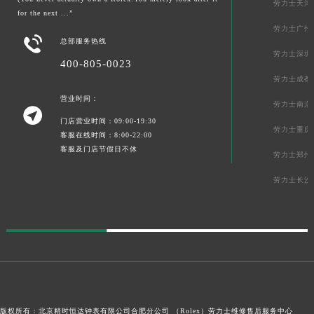
(You never actually own a Rolex.You merely look after it
劳力士天津
for the next ...”
劳力士广州

总部服务热线
劳力士深圳
400-805-0023
劳力士成都
营业时间：
劳力士南京

门店营业时间：09:00-19:30
劳力士重庆
客服在线时间：8:00-22:00
客服及门店节假日不休
劳力士郑州
劳力士长沙