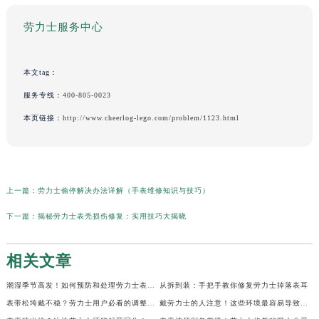
劳力士服务中心
本文tag：
服务专线：
400-805-0023
本页链接：
http://www.cheerlog-lego.com/problem/1123.html
上一篇：
劳力士偷停解决办法详解（手表维修知识与技巧）
下一篇：
揭秘劳力士表壳损伤修复：实用技巧大揭晓
相关文章
潮湿季节高发！如何预防和处理劳力士表盘生锈？
从拆到装：手把手教你修复劳力士掉落表耳
表带松垮戴不稳？劳力士用户必看的调整秘籍！
戴劳力士的人注意！这些环境最容易导致生锈