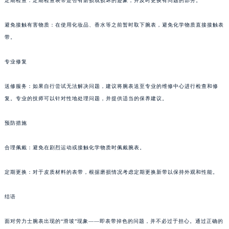
定期检查：定期检查表带是否有磨损或损坏的迹象，并及时更换有问题的部分。
避免接触有害物质：在使用化妆品、香水等之前暂时取下腕表，避免化学物质直接接触表
带。
专业修复
送修服务：如果自行尝试无法解决问题，建议将腕表送至专业的维修中心进行检查和修
复。专业的技师可以针对性地处理问题，并提供适当的保养建议。
预防措施
合理佩戴：避免在剧烈运动或接触化学物质时佩戴腕表。
定期更换：对于皮质材料的表带，根据磨损情况考虑定期更换新带以保持外观和性能。
结语
面对劳力士腕表出现的“滑坡”现象——即表带掉色的问题，并不必过于担心。通过正确的