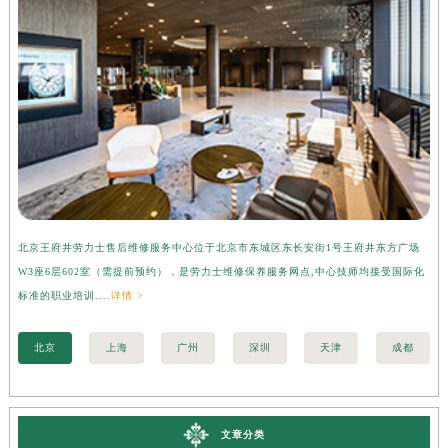
北京王府井劳力士售后维修服务中心位于北京市东城区东长安街1号王府井东方广场
上
W3座6层602室（需提前预约），是劳力士维修保养服务网点,中心技师均接受国际化
3
标准的职业培训....
详情 >
准的
北京
上海
广州
深圳
天津
成都
文章分类