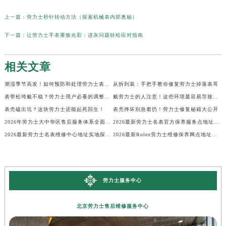
上一篇：
劳力士秒针转动方法（探索机械表内部奥秘）
下一篇：
让劳力士手表重焕光彩：进灰问题轻松应对指南
相关文章
潮湿季节高发！如何预防和处理劳力士表盘生锈？
从拆到装：手把手教你修复劳力士掉落表耳
表带松垮戴不稳？劳力士用户必看的调整秘籍！
戴劳力士的人注意！这些环境最容易导致生锈
表壳磕出坑？这块劳力士还能起死回生！
表壳摔坏别急着扔！劳力士修复秘籍大公开
2026年劳力士大中华区售后服务体系全面升级公告（最新电话及地址）
2026最新劳力士名表官方保养服务点地址实地探访报告
2026最新劳力士名表维修中心地址实地探访报告
2026最新Rolex劳力士维修保养网点地址考察报告
劳力士服务中心
北京劳力士售后维修服务中心