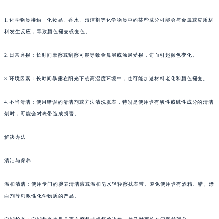
1.化学物质接触：化妆品、香水、清洁剂等化学物质中的某些成分可能会与金属或皮质材
料发生反应，导致颜色褪去或变色。
2.日常磨损：长时间摩擦或刮擦可能导致金属层或涂层受损，进而引起颜色变化。
3.环境因素：长时间暴露在阳光下或高湿度环境中，也可能加速材料老化和颜色褪变。
4.不当清洁：使用错误的清洁剂或方法清洗腕表，特别是使用含有酸性或碱性成分的清洁
剂时，可能会对表带造成损害。
解决办法
清洁与保养
温和清洁：使用专门的腕表清洁液或温和皂水轻轻擦拭表带。避免使用含有酒精、醋、漂
白剂等刺激性化学物质的产品。