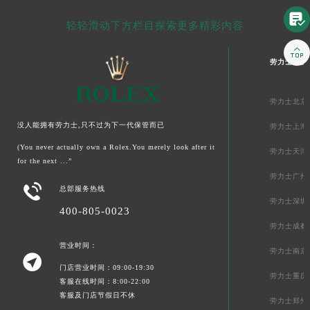

轻轻滑动下方栏目探索更多精彩内容

劳力士中国
劳力士北京
没人能拥有劳力士,只不过为下一代保管而已
劳力士上海
(You never actually own a Rolex.You merely look after it
劳力士天津
for the next ...”
劳力士广州

总部服务热线
劳力士深圳
400-805-0023
劳力士成都
营业时间：
劳力士南京

门店营业时间：09:00-19:30
劳力士重庆
客服在线时间：8:00-22:00
客服及门店节假日不休
劳力士郑州