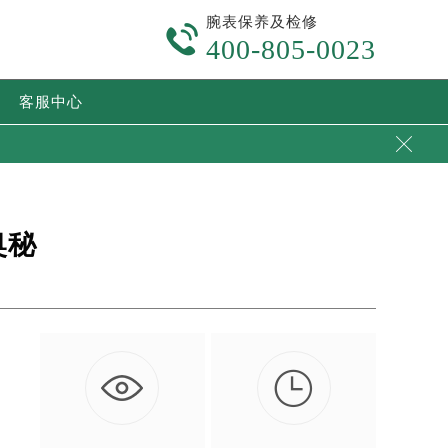
腕表保养及检修

400-805-0023
客服中心

奥秘

围