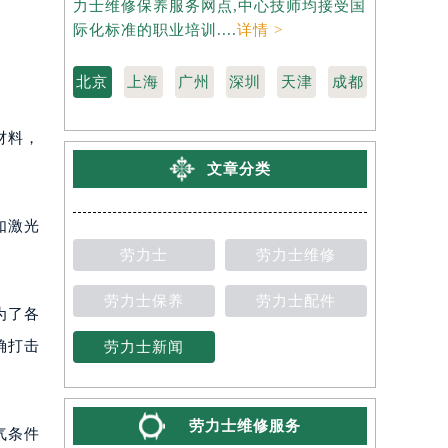
力士维修保养服务网点,中心技师均接受国
维修保养服
际化标准的职业培训....
详情 >
标准的职业培
北京
上海
广州
深圳
天津
成都
材料，
文章分类
如激光
劳力士
劳力士维修
劳力士保养
劳力士配件
为了各
确打击
劳力士新闻
劳力士维修服务
气条件