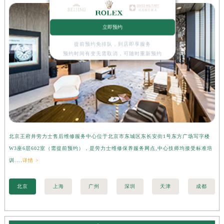
立即预约
提前预约免排队，到店即享服务
预约时间有变无需取消，可随时重新预约
北京王府井劳力士售后维修服务中心位于北京市东城区东长安街1号东方广场写字楼
上
W3座6层602室（需提前预约），是劳力士维修保养服务网点,中心技师均接受标准培
字
训....
详情 >
准培
北京
上海
广州
深圳
天津
成都