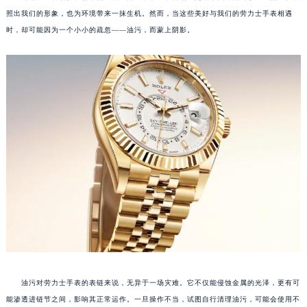
照出我们的形象，也为环境带来一抹生机。然而，当这些美好与我们的劳力士手表相遇
时，却可能因为一个小小的疏忽——油污，而蒙上阴影。
油污对劳力士手表的表链来说，无异于一场灾难。它不仅能侵蚀金属的光泽，更有可
能渗透进链节之间，影响其正常运作。一旦操作不当，试图自行清理油污，可能会使用不