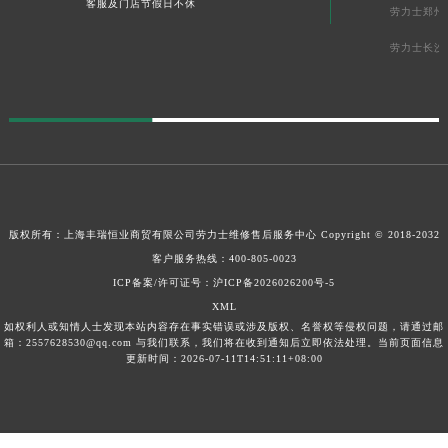
客服及门店节假日不休
劳力士郑州
劳力士长沙
版权所有：上海丰瑞恒业商贸有限公司
劳力士维修售后服务中心
Copyright © 2018-2032
客户服务热线：
400-805-0023
ICP备案/许可证号：沪ICP备2026026200号-5
XML
如权利人或知情人士发现本站内容存在事实错误或涉及版权、名誉权等侵权问题，请通过邮
箱：2557628530@qq.com 与我们联系，我们将在收到通知后立即依法处理。当前页面信息
更新时间：2026-07-11T14:51:11+08:00