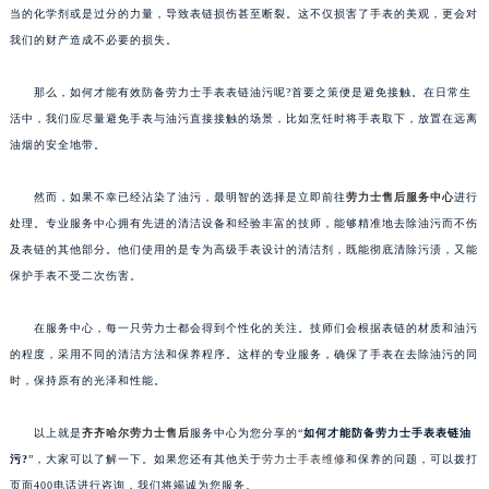
当的化学剂或是过分的力量，导致表链损伤甚至断裂。这不仅损害了手表的美观，更会对
我们的财产造成不必要的损失。
那么，如何才能有效防备劳力士手表表链油污呢?首要之策便是避免接触。在日常生
活中，我们应尽量避免手表与油污直接接触的场景，比如烹饪时将手表取下，放置在远离
油烟的安全地带。
然而，如果不幸已经沾染了油污，最明智的选择是立即前往
劳力士售后服务中心
进行
处理。专业服务中心拥有先进的清洁设备和经验丰富的技师，能够精准地去除油污而不伤
及表链的其他部分。他们使用的是专为高级手表设计的清洁剂，既能彻底清除污渍，又能
保护手表不受二次伤害。
在服务中心，每一只劳力士都会得到个性化的关注。技师们会根据表链的材质和油污
的程度，采用不同的清洁方法和保养程序。这样的专业服务，确保了手表在去除油污的同
时，保持原有的光泽和性能。
以上就是
齐齐哈尔劳力士售后
服务中心为您分享的“
如何才能防备劳力士手表表链油
污?
”，大家可以了解一下。如果您还有其他关于
劳力士手表维修
和保养的问题，可以拨打
页面400电话进行咨询，我们将竭诚为您服务。