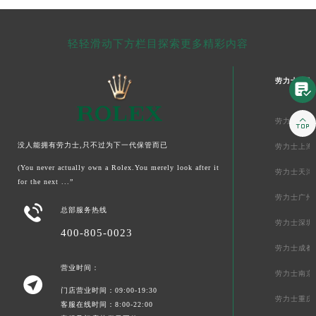
轻轻滑动下方栏目探索更多精彩内容
劳力士中国


劳力士北京
没人能拥有劳力士,只不过为下一代保管而已
劳力士上海
(You never actually own a Rolex.You merely look after it
劳力士天津
for the next ...”
劳力士广州

总部服务热线
劳力士深圳
400-805-0023
劳力士成都
营业时间：
劳力士南京

门店营业时间：09:00-19:30
劳力士重庆
客服在线时间：8:00-22:00