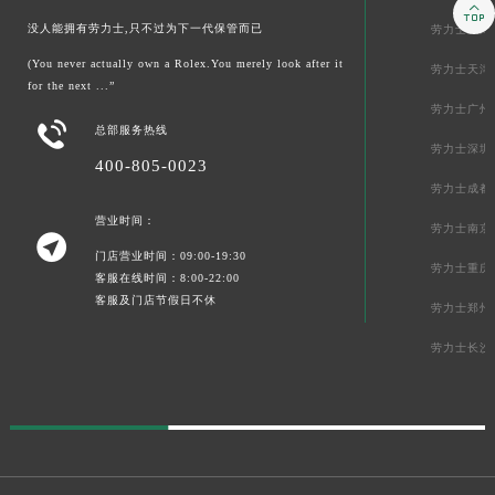

没人能拥有劳力士,只不过为下一代保管而已
劳力士上海
(You never actually own a Rolex.You merely look after it
劳力士天津
for the next ...”
劳力士广州

总部服务热线
劳力士深圳
400-805-0023
劳力士成都
营业时间：
劳力士南京

门店营业时间：09:00-19:30
劳力士重庆
客服在线时间：8:00-22:00
客服及门店节假日不休
劳力士郑州
劳力士长沙