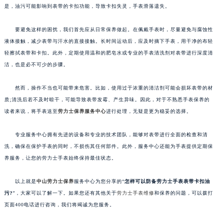
是，油污可能影响到表带的卡扣功能，导致卡扣失灵，手表滑落遗失。
要避免这样的困扰，我们首先应从日常保养做起。在佩戴手表时，尽量避免与腐蚀性
液体接触，减少表带与汗水的直接接触。长时间运动后，应及时摘下手表，用干净的布轻
轻擦拭表带和卡扣。此外，定期使用温和的肥皂水或专业的手表清洗剂对表带进行深度清
洁，也是必不可少的步骤。
然而，操作不当也可能带来危害。比如，使用过于浓重的清洁剂可能会损坏表带的材
质;清洗后若不及时晾干，可能导致表带发霉、产生异味。因此，对于不熟悉手表保养的
读者来说，将手表送至
劳力士保养服务中心
进行处理，无疑是更为稳妥的选择。
专业服务中心拥有先进的设备和专业的技术团队，能够对表带进行全面的检查和清
洗，确保在保护手表的同时，不损伤其任何部件。此外，服务中心还能为手表提供定期保
养服务，让您的劳力士手表始终保持最佳状态。
以上就是
中山劳力士保养
服务中心为您分享的“
怎样可以防备劳力士手表表带卡扣油
污?
”，大家可以了解一下。如果您还有其他关于
劳力士手表维修
和保养的问题，可以拨打
页面400电话进行咨询，我们将竭诚为您服务。