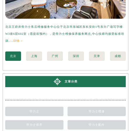
北京王府井劳力士售后维修服务中心位于北京市东城区东长安街1号东方广场写字楼
上
W3座6层602室（需提前预约），是劳力士维修保养服务网点,中心技师均接受标准培
字
训....
详情 >
准培
北京
上海
广州
深圳
天津
成都
文章分类
劳力士
劳力士维修
劳力士保养
劳力士配件