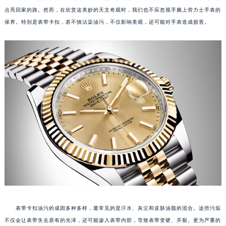
点亮回家的路。然而，在欣赏这美妙的天文奇观时，我们也不应忽视手腕上劳力士手表的
保养。特别是表带卡扣，若不慎沾染油污，不仅影响美观，还可能对手表造成损害。
表带卡扣油污的成因多种多样，最常见的是汗水、灰尘和皮肤油脂的混合。这些污垢
不仅会让表带失去原有的光泽，还可能渗入表带内部，导致表带变硬、开裂。更为严重的