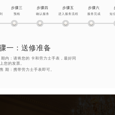
步骤三
步骤四
步骤五
步骤六
到
预检
确认服务
进入服务流程
服务完成
短
骤一：
送修准备
 期内：请将您的 卡和劳力士手表，最好同
上您的发票。
售 期：携带劳力士手表即可。