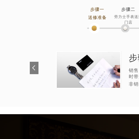
步骤一
步骤二
劳力士手表送
送修准备
门店
步
销售
时带
非销