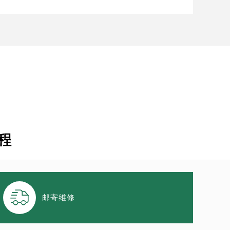
程

邮寄维修