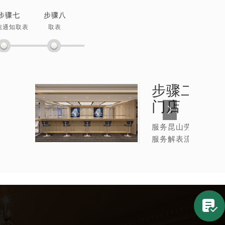
步骤七
步骤八
信通知取表
取表
步骤二：
劳
门店
服务昆山劳力士售后
服务解表流程
